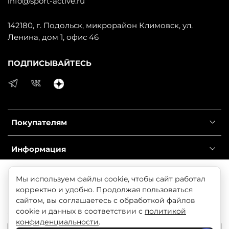
info@sport-active.ru
142180, г. Подольск, микрорайон Климовск, ул.
Ленина, дом 1, офис 46
ПОДПИСЫВАЙТЕСЬ
Покупателям
Информация
Справочник
Продолжая использовать наш сайт, вы даете согласие
Мы используем файлы cookie, чтобы сайт работал
на обработку файлов cookie, которые обеспечивают
корректно и удобно. Продолжая пользоваться
правильную работу сайта и соглашаетесь с нашей
сайтом, вы соглашаетесь с обработкой файлов
© 2025 Любое использование контента без письменного
Политикой безопасности
cookie и данных в соответствии с
политикой
разрешения запрещено
конфиденциальности
.