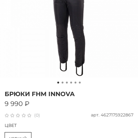
БРЮКИ FHM INNOVA
9 990 ₽
арт.
4627175922867
(0)
ЦВЕТ