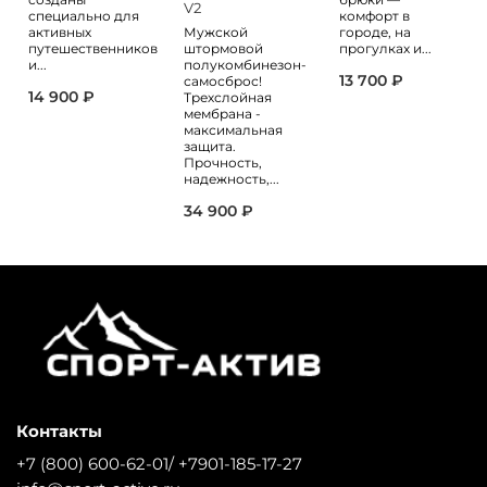
V2
специально для
комфорт в
активных
Мужской
городе, на
путешественников
штормовой
прогулках и...
и...
полукомбинезон-
13 700 ₽
самосброс!
14 900 ₽
Трехслойная
мембрана -
максимальная
защита.
Прочность,
надежность,...
34 900 ₽
Контакты
+7 (800) 600-62-01/ +7901-185-17-27