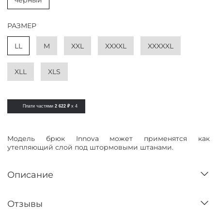
черный
РАЗМЕР
LL
M
XXL
XXXXL
XXXXXL
XLL
XLS
Плати частями
2 622 ₽
x 4
Модель брюк Innova может применятся как
утепляющий слой под штормовыми штанами.
Описание
Отзывы