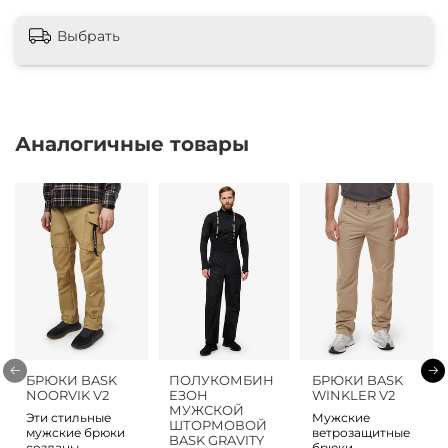
Выбрать
Аналогичные товары
БРЮКИ BASK
ПОЛУКОМБИН
БРЮКИ BASK
NOORVIK V2
ЕЗОН
WINKLER V2
МУЖСКОЙ
Эти стильные
Мужские
ШТОРМОВОЙ
мужские брюки
ветрозащитные
BASK GRAVITY
созданы
брюки —