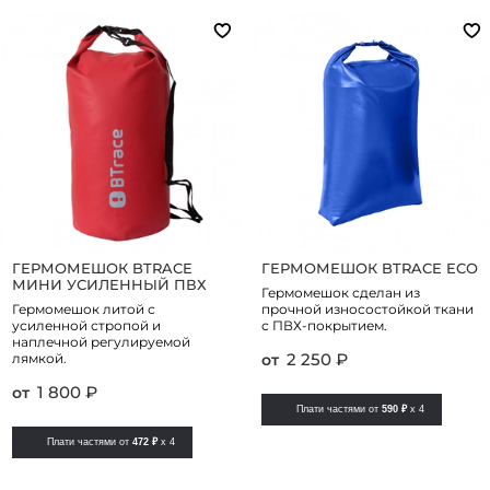
ГЕРМОМЕШОК BTRACE
ГЕРМОМЕШОК BTRACE ECO
МИНИ УСИЛЕННЫЙ ПВХ
Гермомешок сделан из
Гермомешок литой с
прочной износостойкой ткани
усиленной стропой и
с ПВХ-покрытием.
наплечной регулируемой
2 250 ₽
лямкой.
от
1 800 ₽
от
Плати частями от
590 ₽
x 4
Плати частями от
472 ₽
x 4