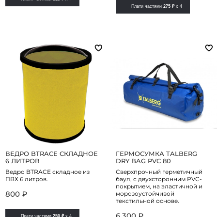
Плати частями
275 ₽
x 4
ВЕДРО BTRACE СКЛАДНОЕ
ГЕРМОСУМКА TALBERG
6 ЛИТРОВ
DRY BAG PVC 80
Ведро BTRACE складное из
Сверхпрочный герметичный
ПВХ 6 литров.
баул, с двухсторонним PVC-
покрытием, на эластичной и
800 ₽
морозоустойчивой
текстильной основе.
6 300 ₽
Плати частями
250 ₽
x 4