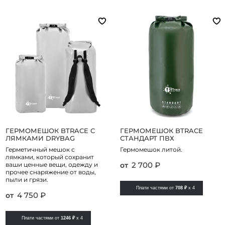
ГЕРМОМЕШОК BTRACE С
ГЕРМОМЕШОК BTRACE
ЛЯМКАМИ DRYBAG
СТАНДАРТ ПВХ
Герметичный мешок с
Гермомешок литой.
лямками, который сохранит
2 700 ₽
ваши ценные вещи, одежду и
от
прочее снаряжение от воды,
пыли и грязи.
Плати частями от
708 ₽
x 4
4 750 ₽
от
Плати частями от
1246 ₽
x 4