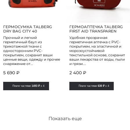
ГЕРМОСУМКА TALBERG
ГЕРМОАПТЕЧКА TALBERG
DRY BAG CITY 40
FIRST AID TRANSPAREN
Прочный и легкий
Удобная прозрачная
герметичный баул из
герметичная аптечка с PVC-
трикотажной ткани с
покрытием, на эластичной и
односторонним PVC-
морозоустойчивой
покрытием, сохранит ваши
текстильной основе, сохранит
ценные вещи, одежду и прочее
ваши лекарства от воды, пыли
снаряжение от...
и грязи....
5 690 ₽
2 400 ₽
Плати частями
1493 ₽
x 4
Плати частями
630 ₽
x 4
Показать еще