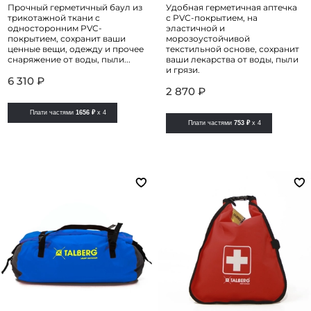
Прочный герметичный баул из
Удобная герметичная аптечка
трикотажной ткани с
с PVC-покрытием, на
односторонним PVC-
эластичной и
покрытием, сохранит ваши
морозоустойчивой
ценные вещи, одежду и прочее
текстильной основе, сохранит
снаряжение от воды, пыли...
ваши лекарства от воды, пыли
и грязи.
6 310 ₽
2 870 ₽
Плати частями
1656 ₽
x 4
Плати частями
753 ₽
x 4