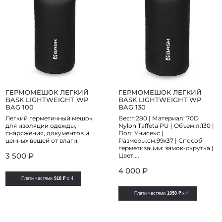
ГЕРМОМЕШОК ЛЕГКИЙ
ГЕРМОМЕШОК ЛЕГКИЙ
BASK LIGHTWEIGHT WP
BASK LIGHTWEIGHT WP
BAG 100
BAG 130
Легкий герметичный мешок
Вес:г:280 | Материал: 70D
для изоляции одежды,
Nylon Taffeta PU | Объем:л:130 |
снаряжения, документов и
Пол: Унисекс |
ценных вещей от влаги.
Размеры:см:99x37 | Способ
герметизации: замок-скрутка |
3 500 ₽
Цвет:...
4 000 ₽
Плати частями
918 ₽
x 4
Плати частями
1050 ₽
x 4