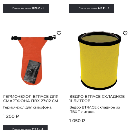
Плати частями
1876 ₽
x 4
Плати частями
748 ₽
x 4
ГЕРМОЧЕХОЛ BTRACE ДЛЯ
ВЕДРО BTRACE СКЛАДНОЕ
СМАРТФОНА ПВХ 27х12 СМ
11 ЛИТРОВ
Гермочехол для смарфона.
Ведро BTRACE складное из
ПВХ 11 литров.
1 200 ₽
1 050 ₽
Плати частями
315 ₽
x 4