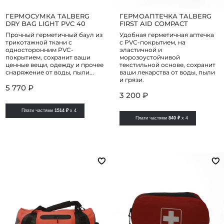
ГЕРМОСУМКА TALBERG
ГЕРМОАПТЕЧКА TALBERG
DRY BAG LIGHT PVC 40
FIRST AID COMPACT
Прочный герметичный баул из
Удобная герметичная аптечка
трикотажной ткани с
с PVC-покрытием, на
односторонним PVC-
эластичной и
покрытием, сохранит ваши
морозоустойчивой
ценные вещи, одежду и прочее
текстильной основе, сохранит
снаряжение от воды, пыли...
ваши лекарства от воды, пыли
и грязи.
5 770 ₽
3 200 ₽
Плати частями
1514 ₽
x 4
Плати частями
840 ₽
x 4