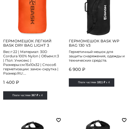
ГЕРМОМЕШОК ЛЕГКИЙ
ГЕРМОМЕШОК BASK WP
BASK DRY BAG LIGHT 3
BAG 130 V3
Вес:г:22 | Материал: 30D
Герметичный мешок для
Cordura 100% Nylon | Объем:л:3
защиты снаряжения, одежды и
| Пол: Унисекс |
технических средств.
Размеры:см:15х10х32 | Способ
6 900 ₽
герметизации: замок-скрутка |
Размер:RU:...
1 400 ₽
Плати частями
1811 ₽
x 4
Плати частями
367 ₽
x 4