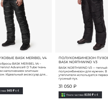
ХОВЫЕ BASK MERIBEL V4
ПОЛУКОМБИНЕЗОН ПУХО
BASK NORTHWIND V3
сбросы BASK MERIBEL V4 –
тепло! Advancе® D Tube ткань
BASK NORTHWIND V3 — теплый 
ым наполнением элитным
полукомбинезон для мужчин. В 
ом. Идеальный аксессуар для...
утеплителя используется перв
гусиный пух.
31 050 ₽
945 ₽
x 4
астями
8150 ₽
x 4
Плати частями