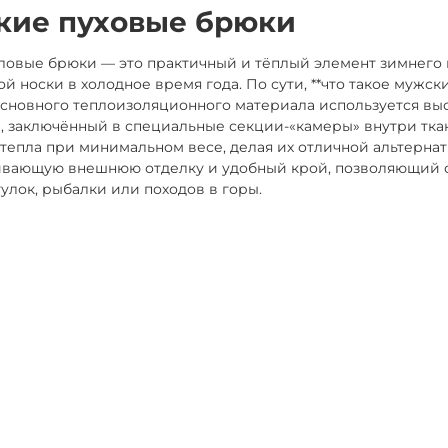
кие пуховые брюки
овые брюки — это практичный и тёплый элемент зимнего г
й носки в холодное время года. По сути, **что такое мужс
основного теплоизоляционного материала используется в
, заключённый в специальные секции-«камеры» внутри тка
тепла при минимальном весе, делая их отличной альтерна
вающую внешнюю отделку и удобный крой, позволяющий св
улок, рыбалки или походов в горы.