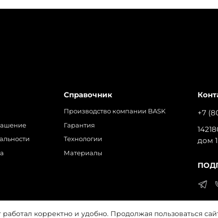
Справочник
Конт
Производство компании BASK
+7 (8
лашение
Гарантия
14218
альности
Технологии
дом 1
ра
Материалы
ПОД
т работал корректно и удобно. Продолжая пользоваться сай
 на обработку файлов cookie, которые обеспечивают прави