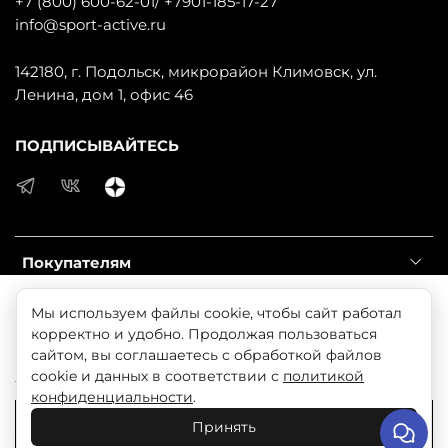
+7 (800) 600-62-01/ +7901-185-17-27
info@sport-active.ru
142180, г. Подольск, микрорайон Климовск, ул.
Ленина, дом 1, офис 46
ПОДПИСЫВАЙТЕСЬ
Покупателям
Продолжая использовать наш сайт, вы даете согласие
Мы используем файлы cookie, чтобы сайт работал
Информация
на обработку файлов cookie, которые обеспечивают
корректно и удобно. Продолжая пользоваться
правильную работу сайта и соглашаетесь с нашей
сайтом, вы соглашаетесь с обработкой файлов
Справочник
Политикой безопасности
cookie и данных в соответствии с
политикой
конфиденциальности
.
Понятно
© 2025 Любое использование контента без письменного
Принять
разрешения запрещено