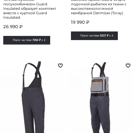
полукомбинезон Guard
лодочной рыбалки из ткани с
Insulated образует комплект
высокотехнологичной
вместе с курткой Guard
мембраной Dermizax (Toray)
Insulated.
19 990 ₽
26 990 ₽
Плати частями
5247 ₽
x 4
Плати частями
7084 ₽
x 4