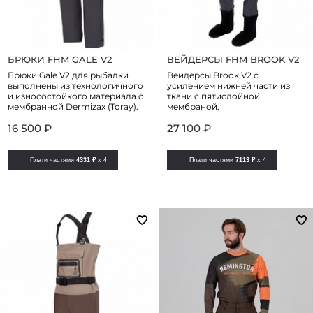
БРЮКИ FHM GALE V2
ВЕЙДЕРСЫ FHM BROOK V2
Брюки Gale V2 для рыбалки
Вейдерсы Brook V2 с
выполнены из технологичного
усилением нижней части из
и износостойкого материала с
ткани с пятислойной
мембранной Dermizax (Toray).
мембраной.
16 500 ₽
27 100 ₽
Плати частями
4331 ₽
x 4
Плати частями
7113 ₽
x 4