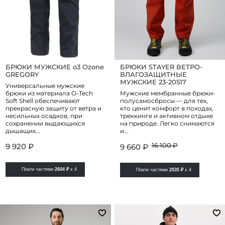
БРЮКИ МУЖСКИЕ o3 Ozone
БРЮКИ STAYER ВЕТРО-
GREGORY
ВЛАГОЗАЩИТНЫЕ
МУЖСКИЕ 23-20517
Универсальные мужские
брюки из материала O-Tech
Мужские мембранные брюки-
Soft Shell обеспечивают
полусамосбросы — для тех,
прекрасную защиту от ветра и
кто ценит комфорт в походах,
несильных осадков, при
треккинге и активном отдыхе
сохранении выдающихся
на природе. Легко снимаются
дышащих...
и...
9 920 ₽
16 100 ₽
9 660 ₽
Плати частями
2604 ₽
x 4
Плати частями
2535 ₽
x 4