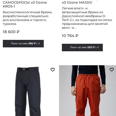
САМОСБРОСЫ o3 Ozone
o3 Ozone MASSIV
KROS-1
Легкие влаго- и
Высокотехнологичные брюки,
ветрозащитные брюки из
разработанные специально
Двухслойной мембраны O-
для альпинизма и горного
Tech 2 L на подкладке из сетки,
туризма.
предназначены для занятий
вело- и...
18 600 ₽
10 764 ₽
Плати частями
4882 ₽
x 4
Плати частями
2825 ₽
x 4