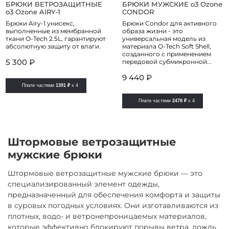
БРЮКИ ВЕТРОЗАЩИТНЫЕ
БРЮКИ МУЖСКИЕ o3 Ozone
o3 Ozone AIRY-1
CONDOR
Брюки Airy-1 унисекс,
Брюки Condor для активного
выполненные из мембранной
образа жизни - это
ткани O-Tech 2.5L, гарантируют
универсальная модель из
абсолютную защиту от влаги.
материала O-Tech Soft Shell,
созданного с применением
5 300 ₽
передовой субмикронной...
9 440 ₽
Плати частями
1391 ₽
x 4
Плати частями
2478 ₽
x 4
Штормовые ветрозащитные
мужские брюки
Штормовые ветрозащитные мужские брюки — это
специализированный элемент одежды,
предназначенный для обеспечения комфорта и защиты
в суровых погодных условиях. Они изготавливаются из
плотных, водо- и ветронепроницаемых материалов,
которые эффективно блокируют порывы ветра, дождь