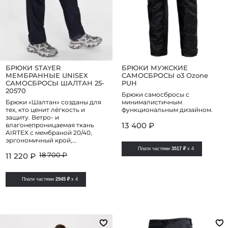
БРЮКИ STAYER
БРЮКИ МУЖСКИЕ
МЕМБРАННЫЕ UNISEX
САМОСБРОСЫ o3 Ozone
САМОСБРОСЫ ШАЛТАН 25-
PUH
20570
Брюки самосбросы с
Брюки «Шалтан» созданы для
минималистичным
тех, кто ценит лёгкость и
функциональным дизайном.
защиту. Ветро- и
13 400 ₽
влагонепроницаемая ткань
AIRTEX с мембраной 20/40,
эргономичный крой,...
Плати частями
3517 ₽
x 4
18 700 ₽
11 220 ₽
Плати частями
2945 ₽
x 4