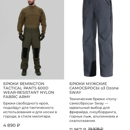
БРЮКИ REMINGTON
БРЮКИ МУЖСКИЕ
TACTICAL PANTS 600D
САМОСБРОСЫ o3 Ozone
WEAR-RESISTANT NYLON
SWAY
FABRIC ARMY
Технические брюки «полу-
Брюки свободного кроя,
самосбросы» Sway —
подойдут для тактического
идеальный выбор для
использования и для носки в
фрирайда, сноубординга,
городе, в стиле милитари.
горных лыж, альпинизма и
скалолазания.
4 890 ₽
19 928 ₽
11 957 ₽