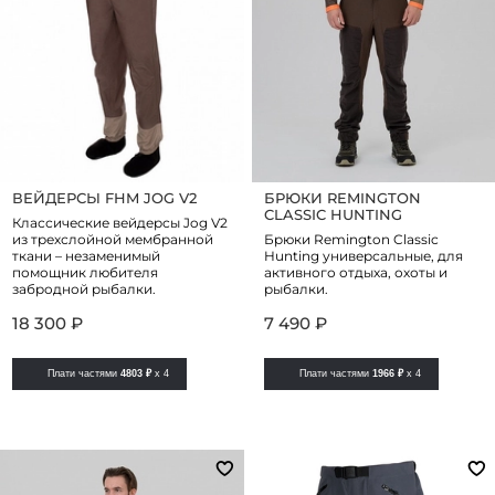
ВЕЙДЕРСЫ FHM JOG V2
БРЮКИ REMINGTON
CLASSIC HUNTING
Классические вейдерсы Jog V2
из трехслойной мембранной
Брюки Remington Classic
ткани – незаменимый
Hunting универсальные, для
помощник любителя
активного отдыха, охоты и
забродной рыбалки.
рыбалки.
18 300 ₽
7 490 ₽
Плати частями
4803 ₽
x 4
Плати частями
1966 ₽
x 4