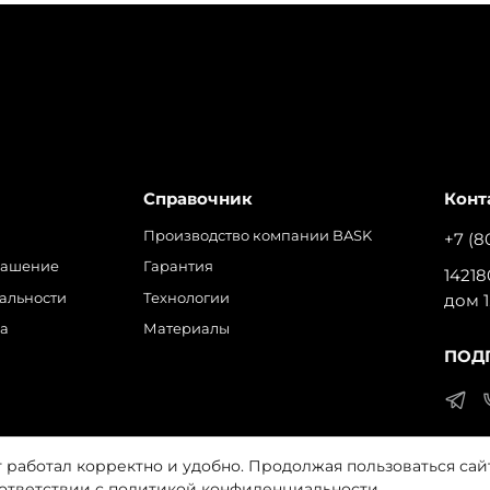
Справочник
Конт
Производство компании BASK
+7 (8
лашение
Гарантия
14218
альности
Технологии
дом 1
ра
Материалы
ПОД
т работал корректно и удобно. Продолжая пользоваться сай
 на обработку файлов cookie, которые обеспечивают прави
оответствии с
политикой конфиденциальности
.