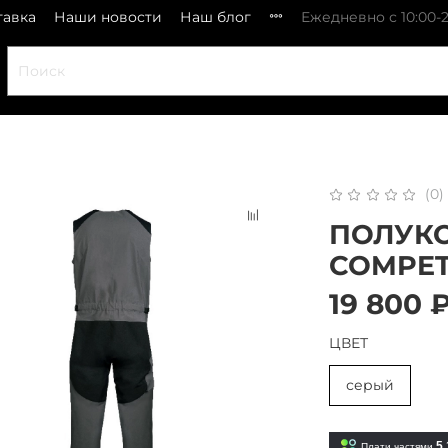
тавка
Наши новости
Наш блог
Ежедневно с 10:00-2
(0)
ПОЛУК
COMPET
19 800 
ЦВЕТ
серый
5 
Плати частями