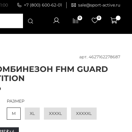
1:00
+7 (800) 600-62-01
sale@sport-active.ru
0
0
арт.
4627162278687
ОМБИНЕЗОН FHM GUARD
ITION
₽
РАЗМЕР
M
XL
XXXXL
XXXXXL
197 ₽
x 4