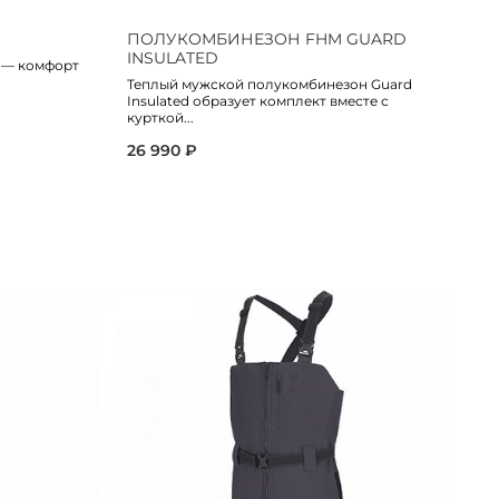
ПОЛУКОМБИНЕЗОН FHM GUARD
Б
INSULATED
 — комфорт
Мо
ут
Теплый мужской полукомбинезон Guard
Insulated образует комплект вместе с
9 
курткой...
26 990 ₽