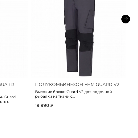
GUARD
ПОЛУКОМБИНЕЗОН FHM GUARD V2
Б
Высокие брюки Guard V2 для лодочной
Бр
рыбалки из ткани с...
те
н Guard
сте с
19 990 ₽
16