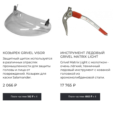
КОЗЫРЕК GRIVEL VISOR
ИНСТРУМЕНТ ЛЕДОВЫЙ
GRIVEL MATRIX LIGHT
Защитный щиток используется
в различных отраслях
Grivel Matrix Light с молотком -
промышленности для защиты
очень лёгкий, техничный
головы и лица от
ледовый инструмент с кованой
повреждений. Козырек для
головкой из
каски Salamander.
хромомолибденовой стали.
2 066 ₽
17 765 ₽
Плати частями
542 ₽
x 4
Плати частями
4663 ₽
x 4