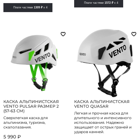
Плати частями
1572 ₽
x 4
Плати частями
1309 ₽
x 4
КАСКА АЛЬПИНИСТСКАЯ
КАСКА АЛЬПИНИСТСКАЯ
VENTO PULSAR РАЗМЕР 2
VENTO QUASAR
(57-63 СМ)
Легкая и прочная каска для
Сверхлегкая каска для
длительного и интенсивного
альпинизма, туризма,
использования. Надежно
скалолазания.
защищает от острых граней и
ударов камней.
5 990 ₽