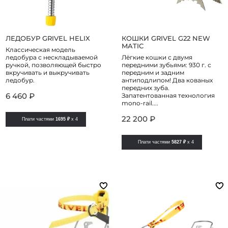
ЛЕДОБУР GRIVEL HELIX
КОШКИ GRIVEL G22 NEW
MATIC
Классическая модель
ледобура с нескладываемой
Лёгкие кошки с двумя
ручкой, позволяющей быстро
передними зубьями: 930 г. с
вкручивать и выкручивать
передним и задним
ледобур.
антиподлипом! Два кованых
передних зуба.
6 460 ₽
Запатентованная технология
mono-rail....
22 200 ₽
Плати частями
1695 ₽
x 4
Плати частями
5827 ₽
x 4