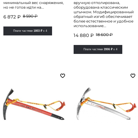
минимальный вес снаряжения,
вручную отполирована,
но не готов идти на...
оборудована классическим
штычком. Модифицированный
8 590 ₽
6 872 ₽
обратный изгиб обеспечивает
более естественное и удобное
использование...
Плати частями
1803 ₽
x 4
18 600 ₽
14 880 ₽
Плати частями
3906 ₽
x 4