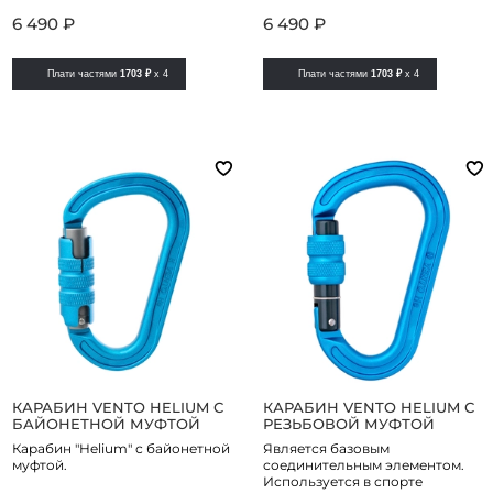
6 490 ₽
6 490 ₽
Плати частями
1703 ₽
x 4
Плати частями
1703 ₽
x 4
КАРАБИН VENTO HELIUM С
КАРАБИН VENTO HELIUM С
БАЙОНЕТНОЙ МУФТОЙ
РЕЗЬБОВОЙ МУФТОЙ
Карабин "Helium" с байонетной
Является базовым
муфтой.
соединительным элементом.
Используется в спорте