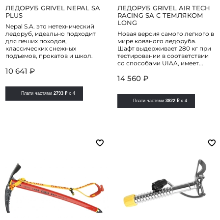
ЛЕДОРУБ GRIVEL NEPAL SA
ЛЕДОРУБ GRIVEL AIR TECH
PLUS
RACING SA С ТЕМЛЯКОМ
LONG
Nepal S.A. это нетехнический
ледоруб, идеально подходит
Новая версия самого легкого в
для пеших походов,
мире кованого ледоруба.
классических снежных
Шафт выдерживает 280 кг при
подъемов, прокатов и школ.
тестировании в соответствии
со способами UIAA, имеет...
10 641 ₽
14 560 ₽
Плати частями
2793 ₽
x 4
Плати частями
3822 ₽
x 4