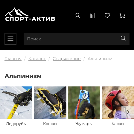
Главная
Каталог
Снаряжение
Альпинизм
Альпинизм
Ледорубы
Кошки
Жумары
Каски