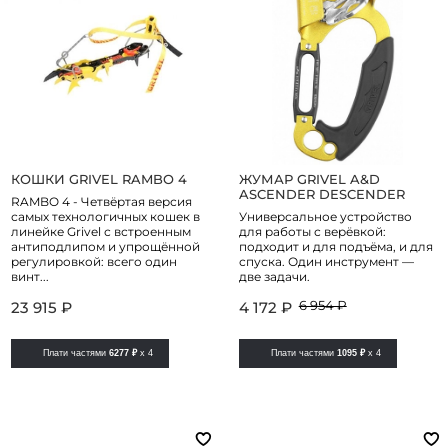
КОШКИ GRIVEL RAMBO 4
ЖУМАР GRIVEL A&D
ASCENDER DESCENDER
RAMBO 4 - Четвёртая версия
самых технологичных кошек в
Универсальное устройство
линейке Grivel с встроенным
для работы с верёвкой:
антиподлипом и упрощённой
подходит и для подъёма, и для
регулировкой: всего один
спуска. Один инструмент —
винт...
две задачи.
23 915 ₽
6 954 ₽
4 172 ₽
Плати частями
6277 ₽
x 4
Плати частями
1095 ₽
x 4