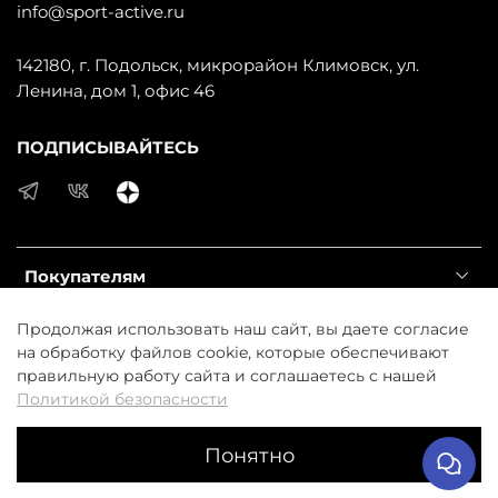
info@sport-active.ru
142180, г. Подольск, микрорайон Климовск, ул.
Ленина, дом 1, офис 46
ПОДПИСЫВАЙТЕСЬ
Покупателям
Продолжая использовать наш сайт, вы даете согласие
Информация
на обработку файлов cookie, которые обеспечивают
правильную работу сайта и соглашаетесь с нашей
Справочник
Политикой безопасности
Понятно
© 2025 Любое использование контента без письменного
разрешения запрещено