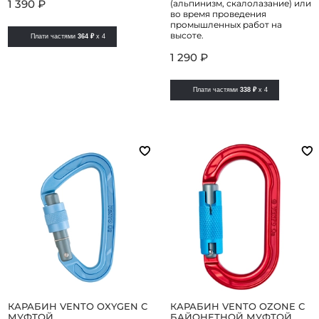
1 390 ₽
(альпинизм, скалолазание) или
во время проведения
промышленных работ на
высоте.
Плати частями
364 ₽
x 4
1 290 ₽
Плати частями
338 ₽
x 4
КАРАБИН VENTO OXYGEN С
КАРАБИН VENTO OZONE С
МУФТОЙ
БАЙОНЕТНОЙ МУФТОЙ