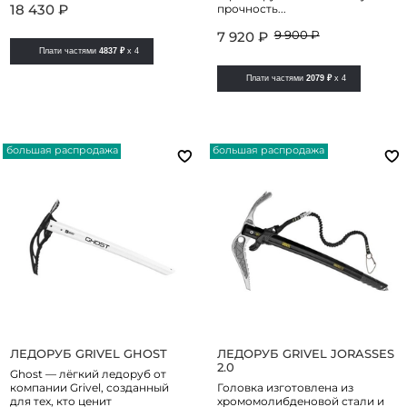
18 430 ₽
прочность...
9 900 ₽
7 920 ₽
Плати частями
4837 ₽
x 4
Плати частями
2079 ₽
x 4
большая распродажа
большая распродажа
ЛЕДОРУБ GRIVEL GHOST
ЛЕДОРУБ GRIVEL JORASSES
2.0
Ghost — лёгкий ледоруб от
компании Grivel, созданный
Головка изготовлена из
для тех, кто ценит
хромомолибденовой стали и