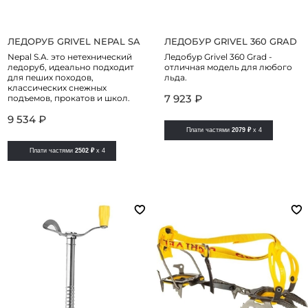
ЛЕДОРУБ GRIVEL NEPAL SA
ЛЕДОБУР GRIVEL 360 GRAD
Nepal S.A. это нетехнический
Ледобур Grivel 360 Grad -
ледоруб, идеально подходит
отличная модель для любого
для пеших походов,
льда.
классических снежных
7 923 ₽
подъемов, прокатов и школ.
9 534 ₽
Плати частями
2079 ₽
x 4
Плати частями
2502 ₽
x 4