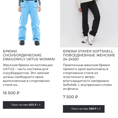
БРЮКИ
БРЮКИ STAYER SOFTSHELL
СНОУБОРДИЧЕСКИЕ
ПОВСЕДНЕВНЫЕ ЖЕНСКИЕ
DRAGONFLY UKTUS WOMAN
24-24520
Женские брюки из коллекции
Практичные женские брюки
UKTUS – часть костюма для
прямого кроя выполнены в
сноубордистов. Это зимние
спортивном стиле из
штаны свободного кроя,
эластичного ветро-
выполненные в спортивном
влагозащитного материала
стиле из...
Softshell, с внутренним слоем
из флиса.
16 500 ₽
7 500 ₽
Плати частями
4331 ₽
x 4
Плати частями
1968 ₽
x 4