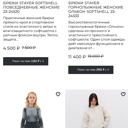
БРЮКИ STAYER SOFTSHELL
БРЮКИ STAYER
ПОВСЕДНЕВНЫЕ ЖЕНСКИЕ
ГОРНОЛЫЖНЫЕ ЖЕНСКИЕ
23-24520
ОЛЬХОН SOFTSHELL 23-
24533
Практичные женские брюки
прямого кроя в спортивном
Высокотехнологичные
стиле из эластичного ветро и
горнолыжные брюки «Ольхон»
влагозащитного софтшелла с
сделаны из прочного и
уютным флисом внутри. Тепло,
эластичного трёхслойного
защита...
софтшелла. Один слой одежды
даёт максимум функционала в
7 500 ₽
4 500 ₽
диапазоне от...
19 000 ₽
11 400 ₽
Плати частями
1181 ₽
x 4
Плати частями
2992 ₽
x 4