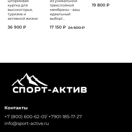
штормовая
из уникальной
19 800 ₽
куртка для
трехслойной
высокогорья,
мембраны – ваш
туризма и
идеальный
активной жизни
выбор!...
36 900 ₽
17 150 ₽
24 500 ₽
Контакты
+7 (800) 600-62-01/ +7901-185-17-27
info@sport-active.ru