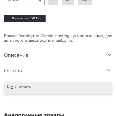
brown
M
L
XL
XXL
Плати частями
1 966 ₽
x 4
Брюки Remington Classic Hunting универсальные, для
активного отдыха, охоты и рыбалки.
Описание
Отзывы
Выбрать
Аналогичные товары