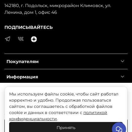
142180, г. Подольск, микрорайон Климовск, ул.
Ленина, дом 1, офис 46
ПОДПИСЫВАЙТЕСЬ
Покупателям
Информация
Справочник
Продолжая использовать наш сайт, вы даете согласие
Мы используем файлы cookie, чтобы сайт работал
на обработку файлов cookie, которые обеспечивают
корректно и удобно. Продолжая пользоваться
правильную работу сайта и соглашаетесь с нашей
сайтом, вы соглашаетесь с обработкой файлов
© 2025 Любое использование контента без письменного
Политикой безопасности
cookie и данных в соответствии с
политикой
разрешения запрещено
конфиденциальности
.
Понятно
Принять