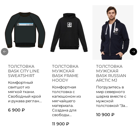
ТОЛСТОВКА
ТОЛСТОВКА
ТОЛСТОВКА
BASK CITY LINE
МУЖСКАЯ
МУЖСКАЯ
SWEATSHIRT
BASK FRAME
BASK RUSSIAN
HOODY
ARCTIC MJ
Комфортный
свитшот из
Комфортная
Погрузитесь в
мягкой ткани.
толстовка с
мир северного
Свободный крой
капюшоном из
шарма вместе с
и рукава реглан...
мягчайшего
мужской
материала.
толстовкой "За...
6 900 ₽
Создана для
10 900 ₽
свободы...
11 900 ₽