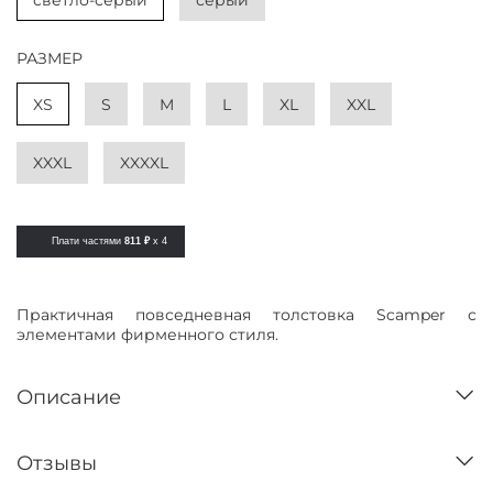
светло-серый
серый
РАЗМЕР
XS
S
M
L
XL
XXL
XXXL
XXXXL
Плати частями
811 ₽
x 4
Практичная повседневная толстовка Scamper с
элементами фирменного стиля.
Описание
Отзывы