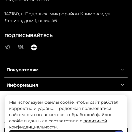
142180, г. Подольск, микрорайон Климовск, ул.
Ленина, дом 1, офис 46
ПОДПИСЫВАЙТЕСЬ
Покупателям
Информация
Справочник
Продолжая использовать наш сайт, вы даете согласие
Мы используем файлы cookie, чтобы сайт работал
на обработку файлов cookie, которые обеспечивают
корректно и удобно. Продолжая пользоваться
правильную работу сайта и соглашаетесь с нашей
сайтом, вы соглашаетесь с обработкой файлов
© 2025 Любое использование контента без письменного
Политикой безопасности
cookie и данных в соответствии с
политикой
разрешения запрещено
конфиденциальности
.