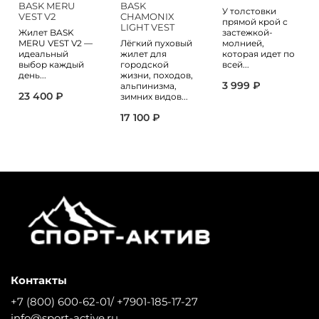
BASK MERU
BASK
У толстовки
VEST V2
CHAMONIX
прямой крой с
LIGHT VEST
Жилет BASK
застежкой-
MERU VEST V2 —
Лёгкий пуховый
молнией,
идеальный
жилет для
которая идет по
выбор каждый
городской
всей...
день...
жизни, походов,
3 999 ₽
альпинизма,
23 400 ₽
зимних видов...
17 100 ₽
Контакты
+7 (800) 600-62-01/ +7901-185-17-27
info@sport-active.ru