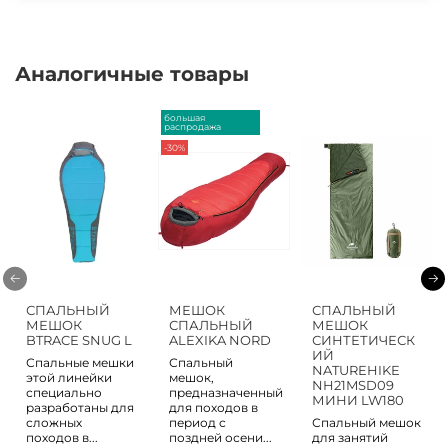
Аналогичные товары
большая
распродажа
-30%
СПАЛЬНЫЙ
МЕШОК
СПАЛЬНЫЙ
МЕШОК
СПАЛЬНЫЙ
МЕШОК
BTRACE SNUG L
ALEXIKA NORD
СИНТЕТИЧЕСК
ИЙ
Спальные мешки
Спальный
NATUREHIKE
этой линейки
мешок,
NH21MSD09
специально
предназначенный
МИНИ LW180
разработаны для
для походов в
сложных
период с
Спальный мешок
походов в...
поздней осени...
для занятий