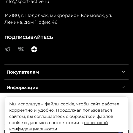
info@sport-active.ru
142180, г. Подольск, микрорайон Климовск, ул.
Ленина, дом 1, офис 46
ПОДПИСЫВАЙТЕСЬ
Покупателям
Информация
Справочник
Продолжая использовать наш сайт, вы даете согласие
Мы используем файлы cookie, чтобы сайт работал
на обработку файлов cookie, которые обеспечивают
корректно и удобно. Продолжая пользоваться
правильную работу сайта и соглашаетесь с нашей
сайтом, вы соглашаетесь с обработкой файлов
© 2025 Любое использование контента без письменного
Политикой безопасности
cookie и данных в соответствии с
политикой
разрешения запрещено
конфиденциальности
.