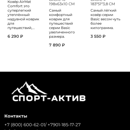
Ковёр AirMat
198х63х10 СМ
183*51*3,8 СМ
Comfort это
суперлегкий
Самый
Самый лёгкий
утеплённый
комфортный
ковёр серии
надувной коврик
коврик для
Basic весом чуть
для
путешествий
более
путешествий,...
серии Basic
килограмма.
увеличенного
6 290 ₽
3 550 ₽
размера.
7 890 ₽
Контакты
+7 (800) 600-62-01/ +7901-185-17-27