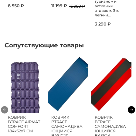
туризмом и
8 550 ₽
11 199 ₽
активным
15 999 ₽
отдыхом. Это
лёгкий...
3 290 ₽
Сопутствующие товары
КОВРИК
КОВРИК
КОВРИК
BTRACE AIRMAT
BTRACE
BTRACE
COMFORT
САМОНАДУВА
САМОНАДУВА
184х52х7 СМ
ЮЩИЙСЯ
ЮЩИЙСЯ
BASIC 10
BASIC 4