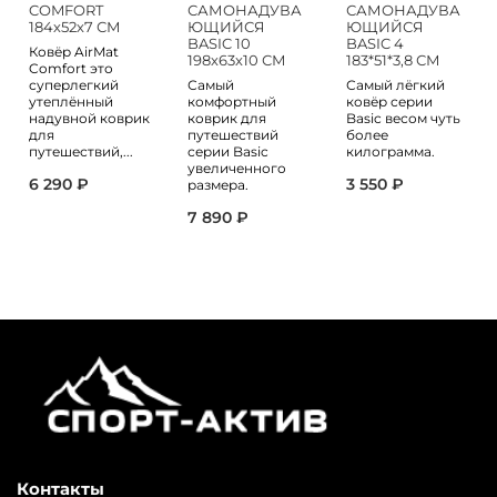
COMFORT
САМОНАДУВА
САМОНАДУВА
184х52х7 СМ
ЮЩИЙСЯ
ЮЩИЙСЯ
BASIC 10
BASIC 4
Ковёр AirMat
198х63х10 СМ
183*51*3,8 СМ
Comfort это
суперлегкий
Самый
Самый лёгкий
утеплённый
комфортный
ковёр серии
надувной коврик
коврик для
Basic весом чуть
для
путешествий
более
путешествий,...
серии Basic
килограмма.
увеличенного
6 290 ₽
3 550 ₽
размера.
7 890 ₽
Контакты