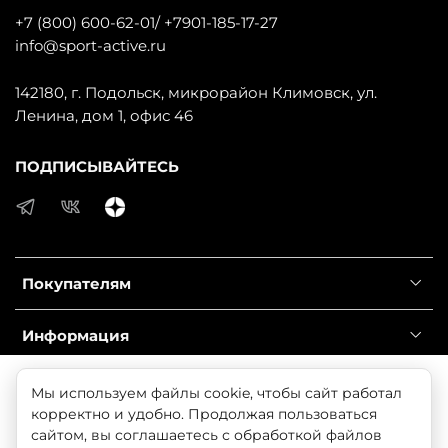
+7 (800) 600-62-01/ +7901-185-17-27
info@sport-active.ru
142180, г. Подольск, микрорайон Климовск, ул.
Ленина, дом 1, офис 46
ПОДПИСЫВАЙТЕСЬ
Покупателям
Информация
Справочник
Продолжая использовать наш сайт, вы даете согласие
Мы используем файлы cookie, чтобы сайт работал
на обработку файлов cookie, которые обеспечивают
корректно и удобно. Продолжая пользоваться
правильную работу сайта и соглашаетесь с нашей
сайтом, вы соглашаетесь с обработкой файлов
© 2025 Любое использование контента без письменного