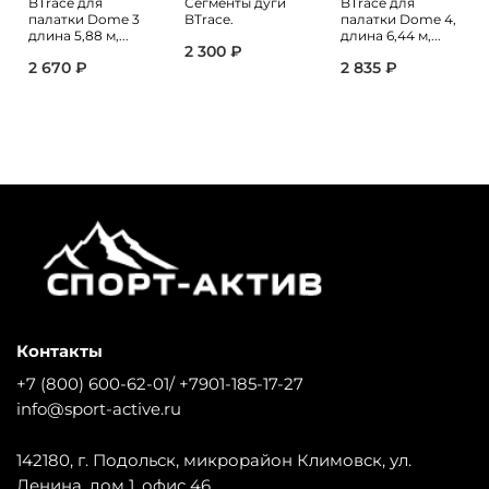
BTrace для
Сегменты дуги
BTrace для
палатки Dome 3
BTrace.
палатки Dome 4,
длина 5,88 м,...
длина 6,44 м,...
2 300 ₽
2 670 ₽
2 835 ₽
Контакты
+7 (800) 600-62-01/ +7901-185-17-27
info@sport-active.ru
142180, г. Подольск, микрорайон Климовск, ул.
Ленина, дом 1, офис 46