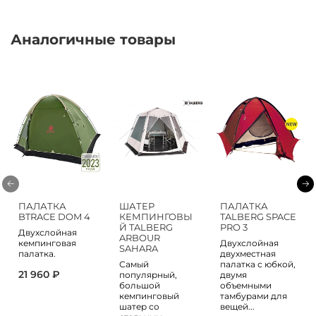
Аналогичные товары
ПАЛАТКА
ШАТЕР
ПАЛАТКА
BTRACE DOM 4
КЕМПИНГОВЫ
TALBERG SPACE
Й TALBERG
PRO 3
Двухслойная
ARBOUR
кемпинговая
Двухслойная
SAHARA
палатка.
двухместная
Самый
палатка с юбкой,
21 960 ₽
популярный,
двумя
большой
объемными
кемпинговый
тамбурами для
шатер со
вещей...