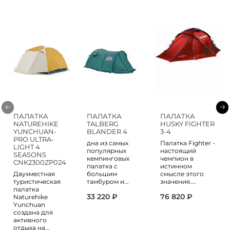
ПАЛАТКА
ПАЛАТКА
ПАЛАТКА
NATUREHIKE
TALBERG
HUSKY FIGHTER
YUNCHUAN-
BLANDER 4
3-4
PRO ULTRA-
дна из самых
Палатка Fighter -
LIGHT 4
популярных
настоящий
SEASONS
кемпинговых
чемпион в
CNK2300ZP024
палатка с
истинном
Двухместная
большим
смысле этого
туристическая
тамбуром и...
значения....
палатка
33 220 ₽
76 820 ₽
Naturehike
Yunchuan
создана для
активного
отдыха на...