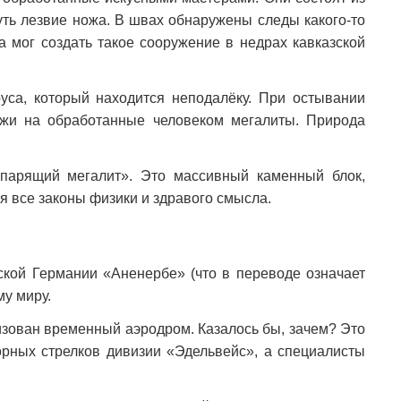
нуть лезвие ножа. В швах обнаружены следы какого-то
а мог создать такое сооружение в недрах кавказской
уса, который находится неподалёку. При остывании
ожи на обработанные человеком мегалиты. Природа
«парящий мегалит». Это массивный каменный блок,
я все законы физики и здравого смысла.
ской Германии «Аненербе» (что в переводе означает
му миру.
изован временный аэродром. Казалось бы, зачем? Это
горных стрелков дивизии «Эдельвейс», а специалисты