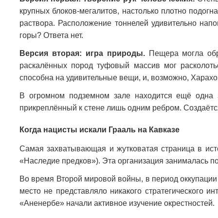
крупных блоков-мегалитов, настолько плотно подогна
раствора. Расположение тоннелей удивительно напом
горы? Ответа нет.
Версия вторая: игра природы.
Пещера могла обра
раскалённых пород туфовый массив мог расколоть
способна на удивительные вещи, и, возможно, Харахор
В огромном подземном зале находится ещё одна з
прикреплённый к стене лишь одним ребром. Создаётся
Когда нацисты искали Грааль на Кавказе
Самая захватывающая и жутковатая страница в исто
«Наследие предков»). Эта организация занималась по
Во время Второй мировой войны, в период оккупации
место не представляло никакого стратегического ин
«Аненербе» начали активное изучение окрестностей.