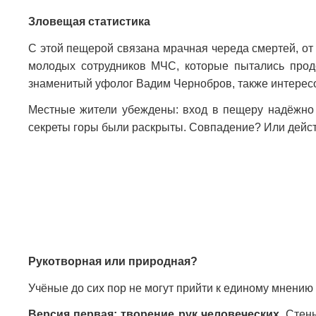
Зловещая статистика
С этой пещерой связана мрачная череда смертей, от 
молодых сотрудников МЧС, которые пытались прод
знаменитый уфолог Вадим Чернобров, также интере
Местные жители убеждены: вход в пещеру надёжно ох
секреты горы были раскрыты. Совпадение? Или дейс
Рукотворная или природная?
Учёные до сих пор не могут прийти к единому мнени
Версия первая: творение рук человеческих.
Стены