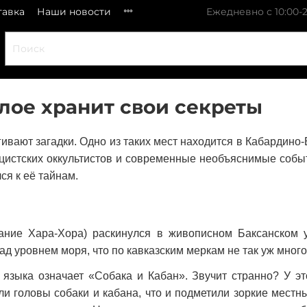
тавка
Наши новости
Ежедневно с 10:00-2
лое хранит свои секреты
гивают загадки. Одно из таких мест находится в Кабардино
цистских оккультистов и современные необъяснимые событи
ся к её тайнам.
ание Хара-Хора) раскинулся в живописном Баксанском 
ад уровнем моря, что по кавказским меркам не так уж много
 языка означает «Собака и Кабан». Звучит странно? У эт
 головы собаки и кабана, что и подметили зоркие местн