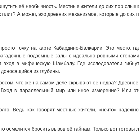
щутить её необычность. Местные жители до сих пор слыша
плит? А может, эхо древних механизмов, которые до сих п
росто точку на карте Кабардино-Балкарии. Это место, гд
загадочные подземные залы с идеально ровными стенами,
 вход в мифическую Шамбалу. Где исследователи гибнут 
 доносящийся из глубины.
росом: что же на самом деле скрывают её недра? Древне
 Вход в параллельный мир или иное измерение? Или это
долго. Ведь, как говорят местные жители, «нечто» надёжн
кто осмелится бросить вызов её тайнам. Только вот готовы 