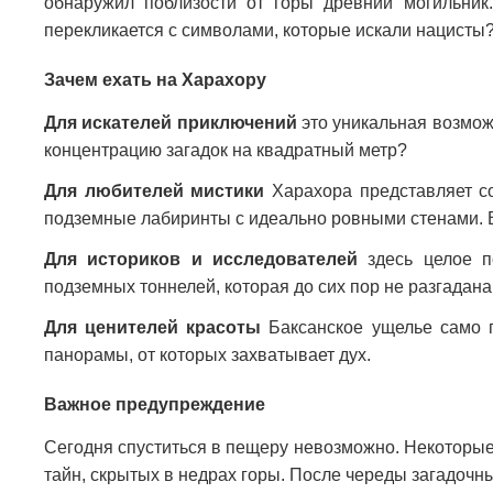
обнаружил поблизости от горы древний могильник
перекликается с символами, которые искали нацисты? 
Зачем ехать на Харахору
Для искателей приключений
это уникальная возмож
концентрацию загадок на квадратный метр?
Для любителей мистики
Харахора представляет со
подземные лабиринты с идеально ровными стенами. Вс
Для историков и исследователей
здесь целое п
подземных тоннелей, которая до сих пор не разгадана
Для ценителей красоты
Баксанское ущелье само п
панорамы, от которых захватывает дух.
Важное предупреждение
Сегодня спуститься в пещеру невозможно. Некоторые 
тайн, скрытых в недрах горы. После череды загадочн