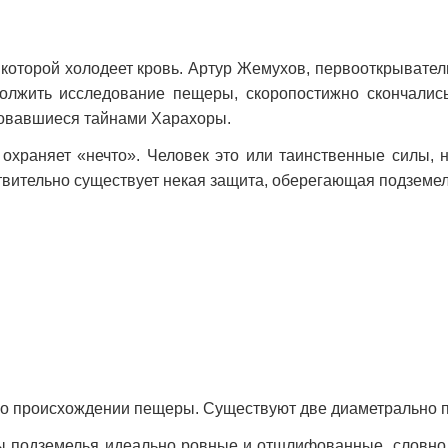
которой холодеет кровь. Артур Жемухов, первооткрывател
олжить исследование пещеры, скоропостижно скончались
совавшиеся тайнами Харахоры.
раняет «нечто». Человек это или таинственные силы, ни
твительно существует некая защита, оберегающая подземе
ю о происхождении пещеры. Существуют две диаметрально
 подземелья идеально ровные и отшлифованные, словно 