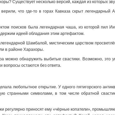
ахоры? Существует несколько версий, каждая из которых з
верили, что где-то в горах Кавказа скрыт легендарный А
ектом поисков была легендарная чаша, из которой пил Ии
 одержим идеей обладания этим артефактом.
 легендарной Шамбалой, мистическим царством просветлё
или в районе Харахоры.
ра можно обнаружить выбитые свастики. Возможно, это у
и вопросы остаются без ответа.
делала любопытное открытие. У одного пятигорского анти
ю странными символами, в том числе обратной свастико
дки регулярно приносят ему «чёрные копатели», промышляю