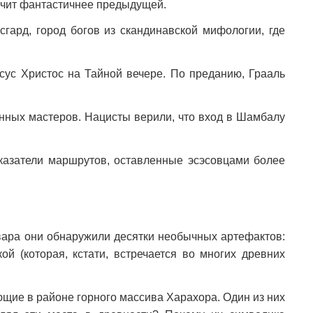
вучит фантастичнее предыдущей.
сгард, город богов из скандинавской мифологии, где
сус Христос на Тайной вечере. По преданию, Грааль
нных мастеров. Нацисты верили, что вход в Шамбалу
казатели маршрутов, оставленные эсэсовцами более
квара они обнаружили десятки необычных артефактов:
й (которая, кстати, встречается во многих древних
щие в районе горного массива Харахора. Один из них