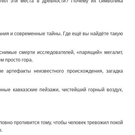
елял эти места в древности? Почему их символика
дания и современные тайны. Где ещё вы найдёте такую
снимые смерти исследователей, «парящий» мегалит,
м просто гора.
е артефакты неизвестного происхождения, загадка
ные кавказские пейзажи, чистейший горный воздух,
ловно противится тому, чтобы человек тревожил покой
.