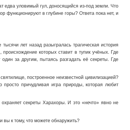
т едва уловимый гул, доносящийся из-под земли. Что
ор функционируют в глубине горы? Ответа пока нет, и
е тысячи лет назад разыгралась трагическая история
 происхождение которых ставит в тупик учёных. Где
один за другим, пытаясь разгадать её секреты. Где
е святилище, построенное неизвестной цивилизацией?
 просто причудливая игра природы, которая любит
о охраняет секреты Харахоры. И это «нечто» явно не
ли вы к тому, что можете обнаружить?