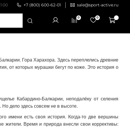
1:00
+7 (800) 600-62-01
sale@sport-active.ru
0
0
-Балкарии. Гора Харахора. Здесь переплелись древние
я, от которых мурашки бегут по коже. Это история о
ущелье Кабардино-Балкарии, неподалёку от селения
. Но дело здесь совсем не в высоте.
ого имени есть своя история. Когда-то две вершины
ые жители. Время и природа внесли свои коррективы: