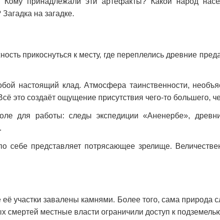
. Кому принадлежали эти артефакты? Какой народ нас
Загадка на загадке.
ность прикоснуться к месту, где переплелись древние пре
бой настоящий клад. Атмосфера таинственности, необъя
ё это создаёт ощущение присутствия чего-то большего, че
оле для работы: следы экспедиции «Аненербе», древни
.
о себе представляет потрясающее зрелище. Величествен
её участки завалены камнями. Более того, сама природа с
ых смертей местные власти ограничили доступ к подземелью