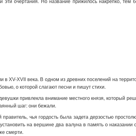
и эти очертания. Но название прижилось накрепко, тем 
и в XV-XVII века. В одном из древних поселений на терр
овью, о которой слагают песни и пишут стихи.
девушки привлекла внимание местного князя, который реш
аянный шаг: они бежали.
 правитель, чья гордость была задета дерзостью простол
 установить на вершине два валуна в память о наказании 
же смерти.