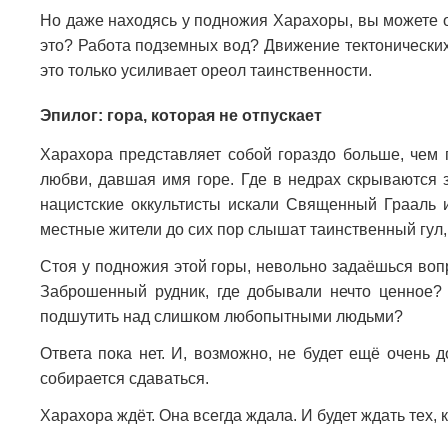
Но даже находясь у подножия Харахоры, вы можете о
это? Работа подземных вод? Движение тектонических 
это только усиливает ореол таинственности.
Эпилог: гора, которая не отпускает
Харахора представляет собой гораздо больше, чем п
любви, давшая имя горе. Где в недрах скрываются 
нацистские оккультисты искали Священный Грааль и
местные жители до сих пор слышат таинственный гул,
Стоя у подножия этой горы, невольно задаёшься воп
Заброшенный рудник, где добывали нечто ценное?
подшутить над слишком любопытными людьми?
Ответа пока нет. И, возможно, не будет ещё очень 
собирается сдаваться.
Харахора ждёт. Она всегда ждала. И будет ждать тех, 