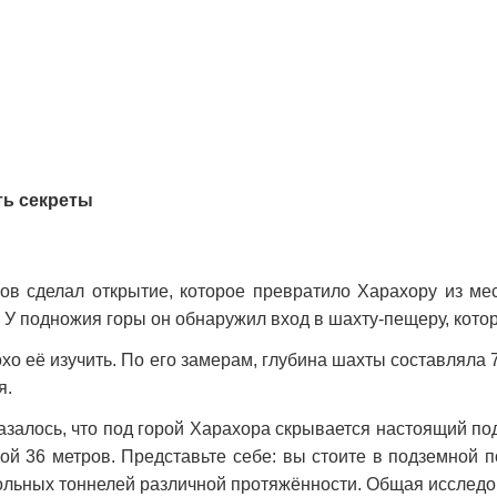
ть секреты
в сделал открытие, которое превратило Харахору из мес
. У подножия горы он обнаружил вход в шахту-пещеру, кот
хо её изучить. По его замерам, глубина шахты составляла 7
я.
азалось, что под горой Харахора скрывается настоящий п
й 36 метров. Представьте себе: вы стоите в подземной 
ольных тоннелей различной протяжённости. Общая исследо