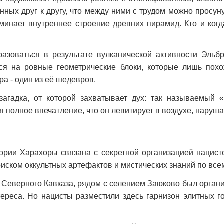
нных друг к другу, что между ними с трудом можно просу
инает внутреннее строение древних пирамид. Кто и когд
зоваться в результате вулканической активности Эльбр
ся на ровные геометрические блоки, которые лишь пох
а - один из её шедевров.
агадка, от которой захватывает дух: так называемый 
 полное впечатление, что он левитирует в воздухе, наруша
рии Харахоры связана с секретной организацией нацист
иском оккультных артефактов и мистических знаний по все
 Северного Кавказа, рядом с селением Заюково был орган
тереса. Но нацисты разместили здесь гарнизон элитных 