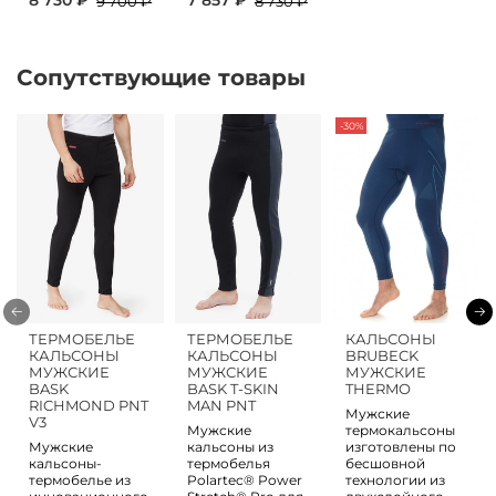
9 700 ₽
8 730 ₽
Сопутствующие товары
-30%
ТЕРМОБЕЛЬЕ
ТЕРМОБЕЛЬЕ
КАЛЬСОНЫ
КАЛЬСОНЫ
КАЛЬСОНЫ
BRUBECK
МУЖСКИЕ
МУЖСКИЕ
МУЖСКИЕ
BASK
BASK T-SKIN
THERMO
RICHMOND PNT
MAN PNT
Мужские
V3
Мужские
термокальсоны
Мужские
кальсоны из
изготовлены по
кальсоны-
термобелья
бесшовной
термобелье из
Polartec® Power
технологии из