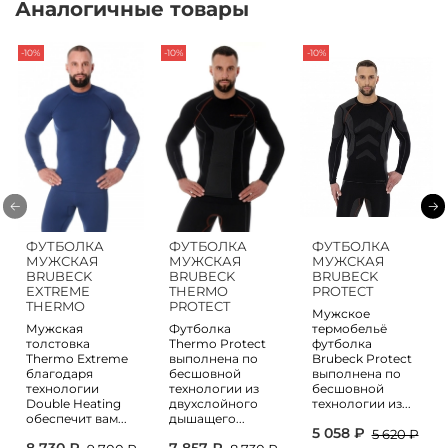
Аналогичные товары
-10%
-10%
-10%
ФУТБОЛКА
ФУТБОЛКА
ФУТБОЛКА
МУЖСКАЯ
МУЖСКАЯ
МУЖСКАЯ
BRUBECK
BRUBECK
BRUBECK
EXTREME
THERMO
PROTECT
THERMO
PROTECT
Мужское
Мужская
Футболка
термобельё
толстовка
Thermo Protect
футболка
Thermo Extreme
выполнена по
Brubeck Protect
благодаря
бесшовной
выполнена по
технологии
технологии из
бесшовной
Double Heating
двухслойного
технологии из...
обеспечит вам...
дышащего...
5 058 ₽
5 620 ₽
8 730 ₽
7 857 ₽