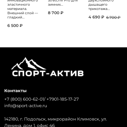
инновационного
Stretch® Pro для
двухслойного
эластичного
зимних...
дышащего
материала.
трикотажа...
8 700 ₽
Внешний слой —
4 690 ₽
гладкий...
6 700 ₽
6 500 ₽
Контакты
+7 (800) 600-62-01/ +7901-185-17-27
info@sport-active.ru
142180, г. Подольск, микрорайон Климовск, ул.
Ленина, дом 1, офис 46