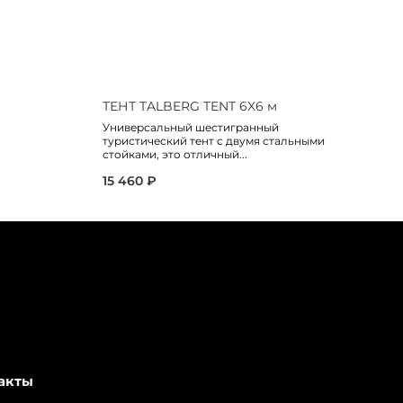
ТЕНТ TALBERG TENT 6X6 м
Т
Универсальный шестигранный
Ун
туристический тент с двумя стальными
те
стойками, это отличный...
5 
15 460 ₽
акты