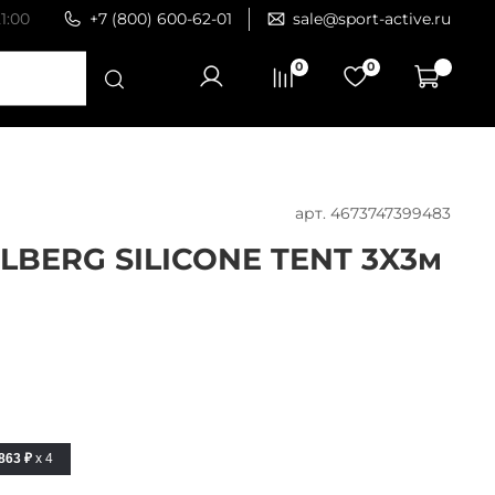
1:00
+7 (800) 600-62-01
sale@sport-active.ru
0
0
арт.
4673747399483
LBERG SILICONE TENT 3X3м
863 ₽
x 4