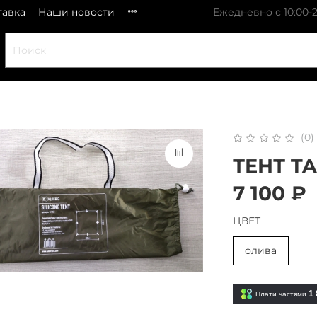
тавка
Наши новости
Ежедневно с 10:00-2
(0)
ТЕНТ TA
7 100 ₽
ЦВЕТ
олива
1 
Плати частями