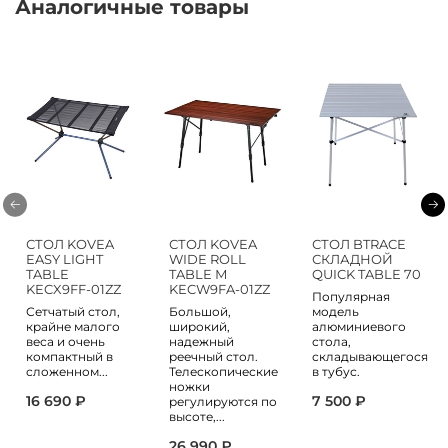
Аналогичные товары
СТОЛ KOVEA
СТОЛ KOVEA
СТОЛ BTRACE
EASY LIGHT
WIDE ROLL
СКЛАДНОЙ
TABLE
TABLE М
QUICK TABLE 70
KECX9FF-01ZZ
KECW9FA-01ZZ
Популярная
Сетчатый стол,
Большой,
модель
крайне малого
широкий,
алюминиевого
веса и очень
надежный
стола,
компактный в
реечный стол.
складывающегося
сложенном...
Телескопические
в тубус.
ножки
16 690 ₽
7 500 ₽
регулируются по
высоте,...
26 990 ₽