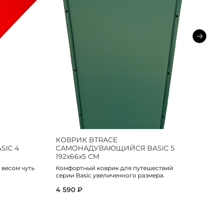
КОВРИК BTRACE
К
IC 4
САМОНАДУВАЮЩИЙСЯ BASIC 5
С
192х66х5 СМ
1
 весом чуть
Комфортный коврик для путешествий
Ко
серии Basic увеличенного размера.
се
4 590 ₽
5 