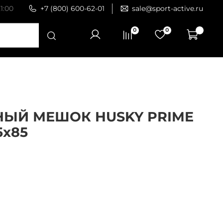
1:00
+7 (800) 600-62-01
sale@sport-active.ru
0
0
ЫЙ МЕШОК HUSKY PRIME
5х85
4
корзину