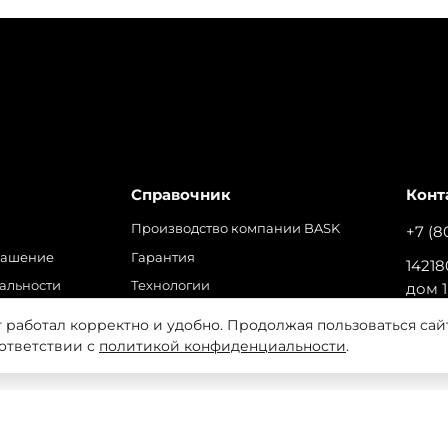
Справочник
Конт
Производство компании BASK
+7 (8
лашение
Гарантия
14218
альности
Технологии
дом 1
ра
Материалы
т работал корректно и удобно. Продолжая пользоваться сай
 на обработку файлов cookie, которые обеспечивают прави
ПОД
оответствии с
политикой конфиденциальности
.