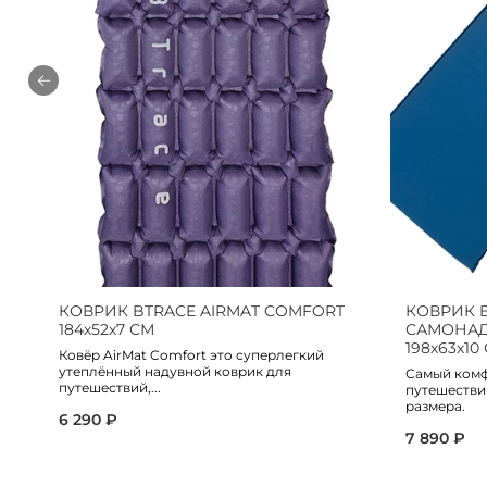
КОВРИК BTRACE AIRMAT COMFORT
КОВРИК 
184х52х7 СМ
САМОНАД
198х63х10
Ковёр AirMat Comfort это суперлегкий
утеплённый надувной коврик для
Самый комф
путешествий,...
путешестви
размера.
6 290 ₽
7 890 ₽