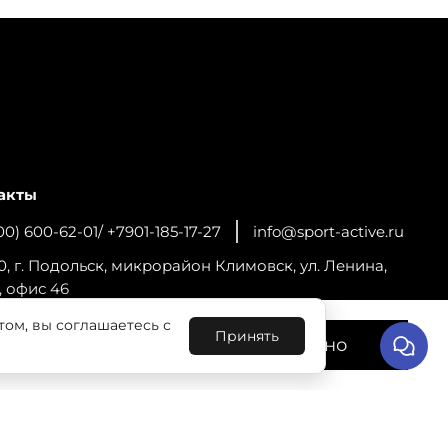
акты
00) 600-62-01/ +7901-185-17-27
info@sport-active.ru
0, г. Подольск, микрорайон Климовск, ул. Ленина,
, офис 46
том, вы соглашаетесь с
льную работу сайта и
Принять
ПИСЫВАЙТЕСЬ
Понятно