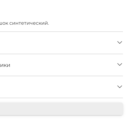
в наличии
ок синтетический.
тики