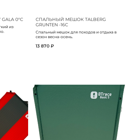
GALA 0°С
СПАЛЬНЫЙ МЕШОК TALBERG
С
GRUNTEN -16C
G
гкий из
о.
Спальный мешок для походов и отдыха в
Сп
сезон весна-осень.
кл
кр
13 870 ₽
15