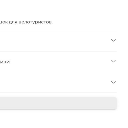
в наличии
ок для велотуристов.
тики