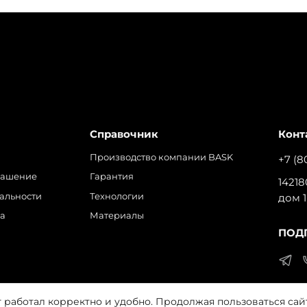
Справочник
Конт
Производство компании BASK
+7 (8
лашение
Гарантия
14218
альности
Технологии
дом 1
ра
Материалы
ПОД
т работал корректно и удобно. Продолжая пользоваться сай