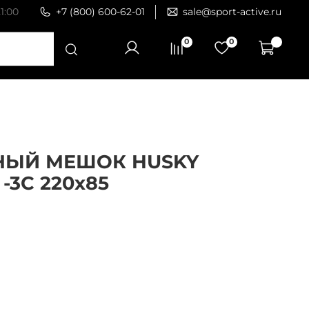
1:00
+7 (800) 600-62-01
sale@sport-active.ru
0
0
НЫЙ МЕШОК HUSKY
-3С 220х85
4
корзину