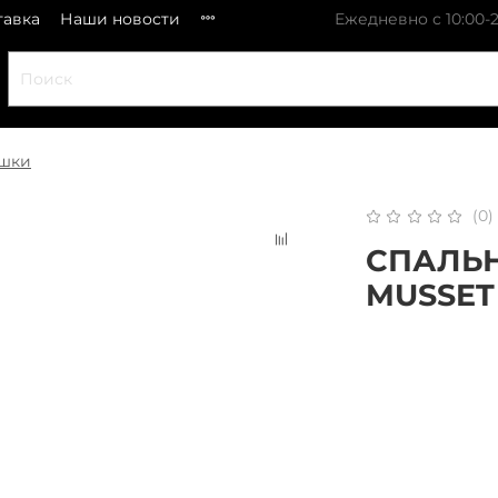
тавка
Наши новости
Ежедневно с 10:00-2
ешки
(0)
СПАЛЬ
MUSSET 
x 
Плати частями
В 