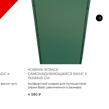
КОВРИК BTRACE
К
IC 4
САМОНАДУВАЮЩИЙСЯ BASIC 5
С
192х66х5 СМ
1
 весом чуть
Комфортный коврик для путешествий
Ко
серии Basic увеличенного размера.
се
4 590 ₽
5 