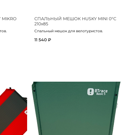
 MIKRO
СПАЛЬНЫЙ МЕШОК HUSKY MINI 0°С
С
210х85
Сп
мо
тов.
Спальный мешок для велотуристов.
16
11 540 ₽