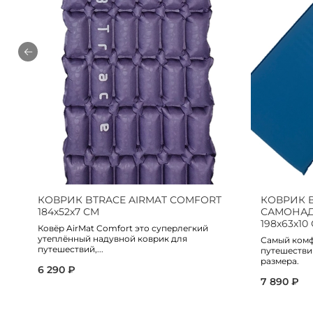
КОВРИК BTRACE AIRMAT COMFORT
КОВРИК 
184х52х7 СМ
САМОНАД
198х63х10
Ковёр AirMat Comfort это суперлегкий
утеплённый надувной коврик для
Самый комф
путешествий,...
путешестви
размера.
6 290 ₽
7 890 ₽