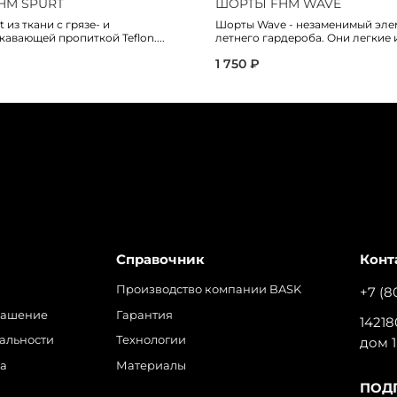
HM SPURT
ШОРТЫ FHM WAVE
 из ткани с грязе- и
Шорты Wave - незаменимый эле
авающей пропиткой Teflon....
летнего гардероба. Они легкие и
1 750 ₽
Справочник
Конт
Производство компании BASK
+7 (8
лашение
Гарантия
14218
альности
Технологии
дом 1
ра
Материалы
ПОД