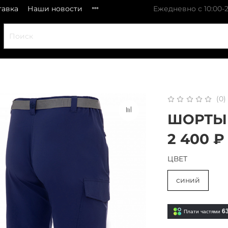
тавка
Наши новости
Ежедневно с 10:00-2
(0)
ШОРТЫ 
2 400 ₽
ЦВЕТ
синий
6
Плати частями