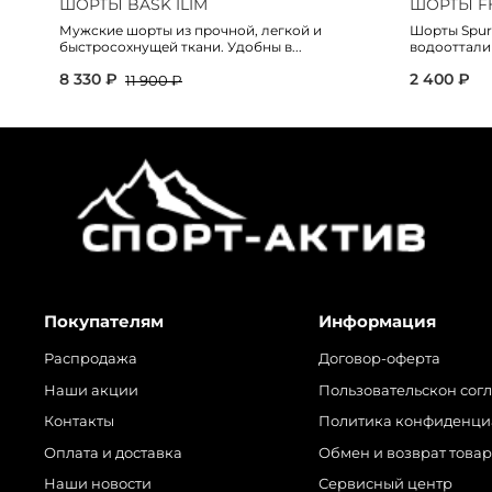
ШОРТЫ BASK ILIM
ШОРТЫ F
Мужские шорты из прочной, легкой и
Шорты Spurt
быстросохнущей ткани. Удобны в...
водоотталик
8 330 ₽
2 400 ₽
11 900 ₽
Покупателям
Информация
Распродажа
Договор-оферта
Наши акции
Пользовательскон сог
Контакты
Политика конфиденци
Оплата и доставка
Обмен и возврат това
Наши новости
Сервисный центр