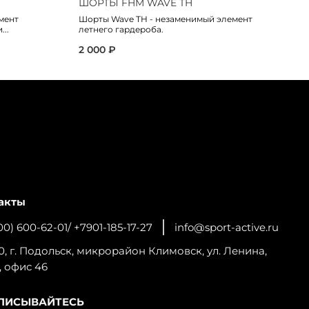
ШОРТЫ FHM WAVE TH
Ш
мент
Шорты Wave TH - незаменимый элемент
Шо
...
летнего гардероба.
се
2 000 ₽
2 
акты
00) 600-62-01/ +7901-185-17-27
info@sport-active.ru
0, г. Подольск, микрорайон Климовск, ул. Ленина,
, офис 46
ПИСЫВАЙТЕСЬ