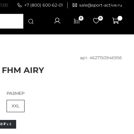
1:00
+7 (800) 600-62-01
sale@sport-active.ru
0
0
арт.
4627150946956
FHM AIRY
РАЗМЕР
XXL
30 ₽
x 4