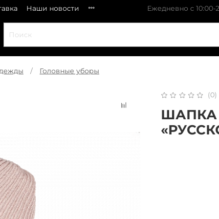
тавка
Наши новости
Ежедневно с 10:00-2
одежды
Головные уборы
(0)
ШАПКА
«РУССК
x 
Плати частями
В 