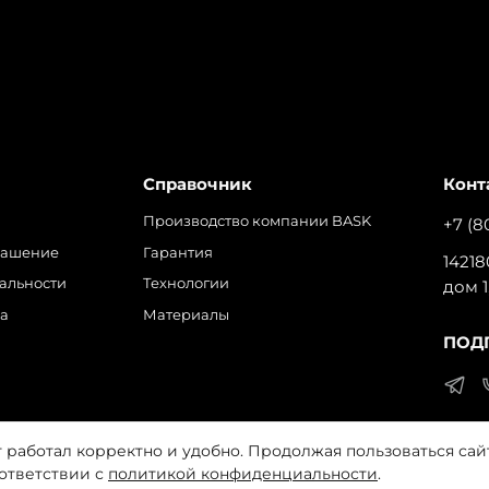
Справочник
Конт
Производство компании BASK
+7 (8
лашение
Гарантия
14218
альности
Технологии
дом 1
ра
Материалы
ПОД
т работал корректно и удобно. Продолжая пользоваться сай
 на обработку файлов cookie, которые обеспечивают прави
оответствии с
политикой конфиденциальности
.