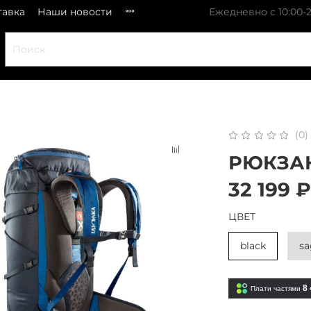
тавка
Наши новости
Ежедневно с 10:00-2
(0)
РЮКЗАК
32 199 
ЦВЕТ
black
sa
8 
Плати частями