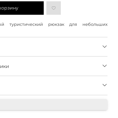
корзину
ный туристический рюкзак для небольших
тики