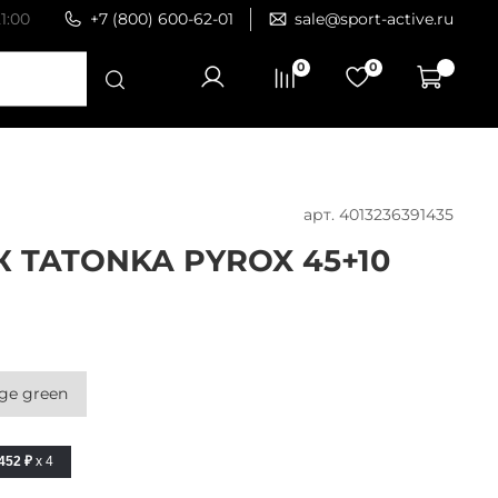
1:00
+7 (800) 600-62-01
sale@sport-active.ru
0
0
арт.
4013236391435
 TATONKA PYROX 45+10
₽
ge green
452 ₽
x 4