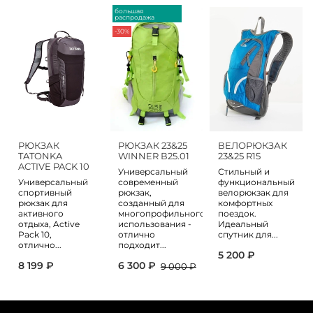
большая
распродажа
-30%
РЮКЗАК
РЮКЗАК 23&25
ВЕЛОРЮКЗАК
TATONKA
WINNER В25.01
23&25 R15
ACTIVE PACK 10
Универсальный
Стильный и
Универсальный
современный
функциональный
спортивный
рюкзак,
велорюкзак для
рюкзак для
созданный для
комфортных
активного
многопрофильного
поездок.
отдыха, Active
использования -
Идеальный
Pack 10,
отлично
спутник для...
отлично...
подходит...
5 200 ₽
8 199 ₽
6 300 ₽
9 000 ₽