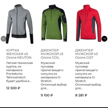
КУРТКА
ДЖЕМПЕР
ДЖЕМПЕР
ЖЕНСКАЯ o3
МУЖСКОЙ o3
МУЖСКОЙ o3
Ozone NEUTON
Ozone COIL
Ozone GIST
Легкая техничная
Мужской
Мужской
куртка, из
пуловер
пуловер
материала
прилегающего
прилегающего
Pontetorto
силуэта из
силуэта из
Tehnostretch
материала O-
материала O-
будет удобна в...
Stretch.
Stretch.
Отличный выбор
Отличный выбор
12 500 ₽
для...
для...
9 100 ₽
8 281 ₽