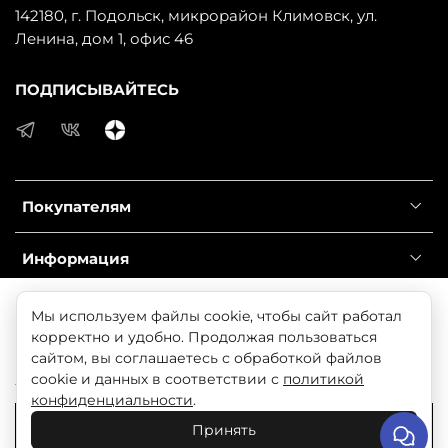
142180, г. Подольск, микрорайон Климовск, ул.
Ленина, дом 1, офис 46
ПОДПИСЫВАЙТЕСЬ
Покупателям
Информация
Справочник
Продолжая использовать наш сайт, вы даете согласие
Мы используем файлы cookie, чтобы сайт работал
на обработку файлов cookie, которые обеспечивают
корректно и удобно. Продолжая пользоваться
правильную работу сайта и соглашаетесь с нашей
сайтом, вы соглашаетесь с обработкой файлов
© 2025 Любое использование контента без письменного
Политикой безопасности
cookie и данных в соответствии с
политикой
разрешения запрещено
конфиденциальности
.
Понятно
Принять