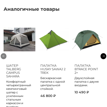
Аналогичные товары
ШАТЕР
ПАЛАТКА
ПАЛАТКА
TALBERG
HUSKY SAWAJ 2
BTRACE POINT
CAMPUS
TREK
2+
SAHARA
Бескаркасная
Двухслойная
Комфортный
палатка с одной
палатка с двумя
четырехгранный
центральной
входами.
кемпинговый
стойкой.
10 490 ₽
шатер с
46 800 ₽
усиленным
стальным
каркасом и
вшитым...