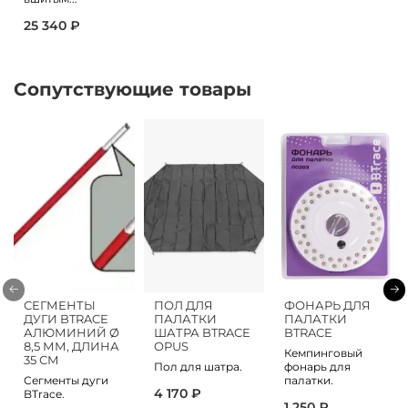
25 340 ₽
Сопутствующие товары
СЕГМЕНТЫ
ПОЛ ДЛЯ
ФОНАРЬ ДЛЯ
ДУГИ BTRACE
ПАЛАТКИ
ПАЛАТКИ
АЛЮМИНИЙ Ø
ШАТРА BTRACE
BTRACE
8,5 ММ, ДЛИНА
OPUS
Кемпинговый
35 СМ
Пол для шатра.
фонарь для
Сегменты дуги
палатки.
4 170 ₽
BTrace.
1 250 ₽