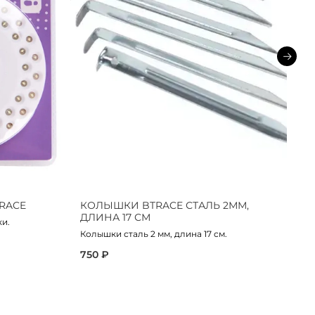
RACE
КОЛЫШКИ BTRACE СТАЛЬ 2ММ,
К
ДЛИНА 17 СМ
Д
и.
Колышки сталь 2 мм, длина 17 см.
Ко
750 ₽
9