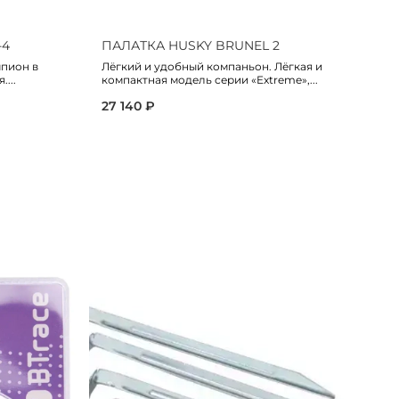
-4
ПАЛАТКА HUSKY BRUNEL 2
П
мпион в
Лёгкий и удобный компаньон. Лёгкая и
Па
...
компактная модель серии «Extreme»,...
Ун
ра
27 140 ₽
1 