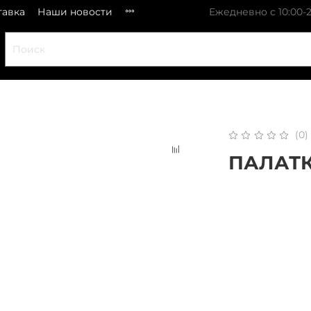
тавка
Наши новости
Ежедневно с 10:00-2
(0)
ПАЛАТК
x 
Плати частями
В 
Нет 