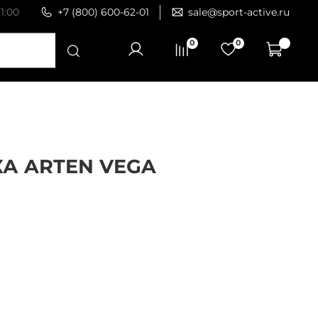
1:00
+7 (800) 600-62-01
sale@sport-active.ru
0
0
А ARTEN VEGA
4
корзину
в наличии