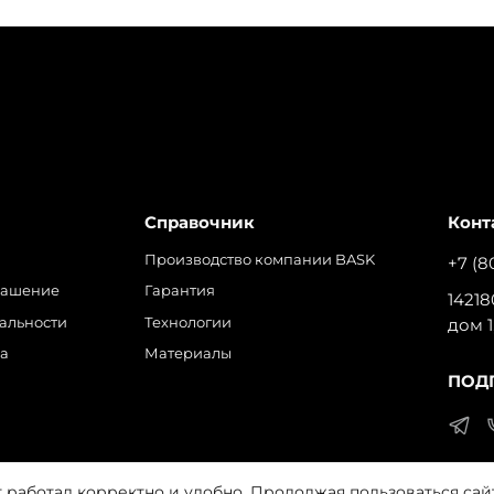
Справочник
Конт
Производство компании BASK
+7 (8
лашение
Гарантия
14218
альности
Технологии
дом 1
ра
Материалы
ПОД
т работал корректно и удобно. Продолжая пользоваться сай