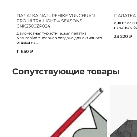
ПАЛАТКА NATUREHIKE YUNCHUAN-
ПАЛАТКА 
PRO ULTRA-LIGHT 4 SEASONS
дна из сам
CNK2300ZP024
палатка с б
Двухместная туристическая палатка
33 220 ₽
Naturehike Yunchuan создана для активного
отдыха на...
11 650 ₽
Сопутствующие товары