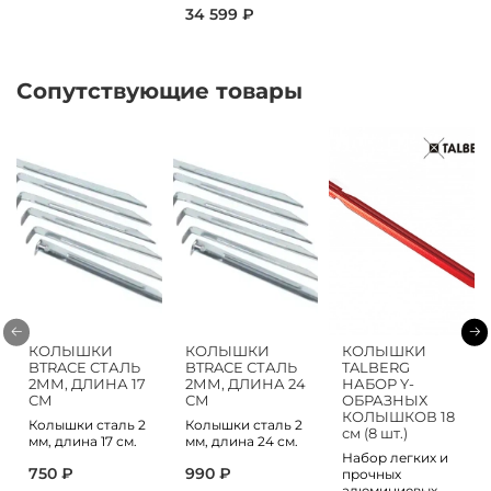
34 599 ₽
Сопутствующие товары
КОЛЫШКИ
КОЛЫШКИ
КОЛЫШКИ
BTRACE СТАЛЬ
BTRACE СТАЛЬ
TALBERG
2ММ, ДЛИНА 17
2ММ, ДЛИНА 24
НАБОР Y-
СМ
СМ
ОБРАЗНЫХ
КОЛЫШКОВ 18
Колышки сталь 2
Колышки сталь 2
см (8 шт.)
мм, длина 17 см.
мм, длина 24 см.
Набор легких и
750 ₽
990 ₽
прочных
алюминиевых