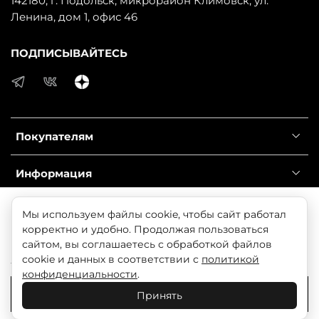
142180, г. Подольск, микрорайон Климовск, ул.
Ленина, дом 1, офис 46
ПОДПИСЫВАЙТЕСЬ
Покупателям
Информация
Справочник
Продолжая использовать наш сайт, вы даете согласие
Мы используем файлы cookie, чтобы сайт работал
на обработку файлов cookie, которые обеспечивают
корректно и удобно. Продолжая пользоваться
правильную работу сайта и соглашаетесь с нашей
сайтом, вы соглашаетесь с обработкой файлов
© 2025 Любое использование контента без письменного
Политикой безопасности
cookie и данных в соответствии с
политикой
разрешения запрещено
конфиденциальности
.
Понятно
Принять
В корзину