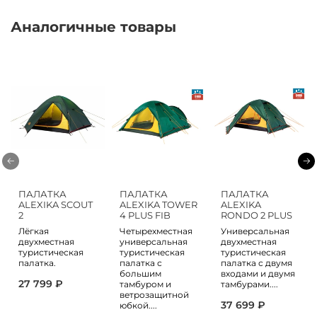
Аналогичные товары
ПАЛАТКА
ПАЛАТКА
ПАЛАТКА
ALEXIKA SCOUT
ALEXIKA TOWER
ALEXIKA
2
4 PLUS FIB
RONDO 2 PLUS
Лёгкая
Четырехместная
Универсальная
двухместная
универсальная
двухместная
туристическая
туристическая
туристическая
палатка.
палатка с
палатка с двумя
большим
входами и двумя
27 799 ₽
тамбуром и
тамбурами....
ветрозащитной
37 699 ₽
юбкой....