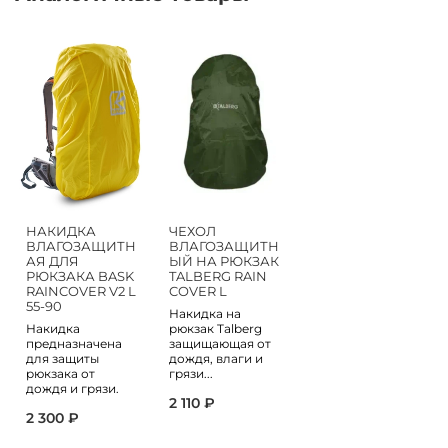
НАКИДКА
ЧЕХОЛ
ВЛАГОЗАЩИТН
ВЛАГОЗАЩИТН
АЯ ДЛЯ
ЫЙ НА РЮКЗАК
РЮКЗАКА BASK
TALBERG RAIN
RAINCOVER V2 L
COVER L
55-90
Накидка на
Накидка
рюкзак Talberg
предназначена
защищающая от
для защиты
дождя, влаги и
рюкзака от
грязи...
дождя и грязи.
2 110 ₽
2 300 ₽