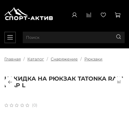
Главная
Каталог
Снаряжение
Рюкзаки
НАКИДКА НА РЮКЗАК TATONKA RAIN
FLAP L
(0)
Плати частями
x 4