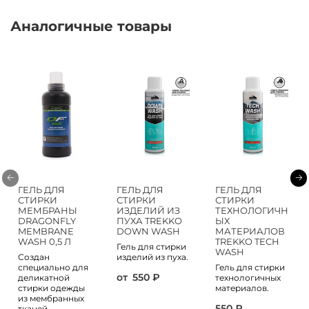
Аналогичные товары
ГЕЛЬ ДЛЯ
ГЕЛЬ ДЛЯ
ГЕЛЬ ДЛЯ
СТИРКИ
СТИРКИ
СТИРКИ
МЕМБРАНЫ
ИЗДЕЛИЙ ИЗ
ТЕХНОЛОГИЧН
DRAGONFLY
ПУХА TREKKO
ЫХ
MEMBRANE
DOWN WASH
МАТЕРИАЛОВ
WASH 0,5 Л
TREKKO TECH
Гель для стирки
WASH
Создан
изделий из пуха.
специально для
Гель для стирки
от
550 ₽
деликатной
технологичных
стирки одежды
материалов.
из мембранных
550 ₽
тканей.