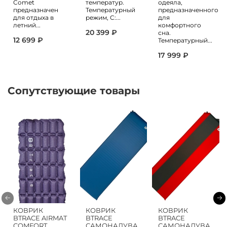
Comet
температур.
одеяла,
предназначен
Температурный
предназначенного
для отдыха в
режим, C:...
для
летний...
комфортного
20 399 ₽
сна.
12 699 ₽
Температурный...
17 999 ₽
Сопутствующие товары
КОВРИК
КОВРИК
КОВРИК
BTRACE AIRMAT
BTRACE
BTRACE
COMFORT
САМОНАДУВА
САМОНАДУВА