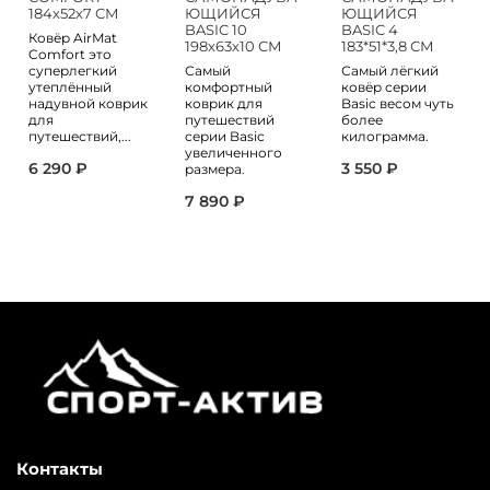
184х52х7 СМ
ЮЩИЙСЯ
ЮЩИЙСЯ
BASIC 10
BASIC 4
Ковёр AirMat
198х63х10 СМ
183*51*3,8 СМ
Comfort это
суперлегкий
Самый
Самый лёгкий
утеплённый
комфортный
ковёр серии
надувной коврик
коврик для
Basic весом чуть
для
путешествий
более
путешествий,...
серии Basic
килограмма.
увеличенного
6 290 ₽
3 550 ₽
размера.
7 890 ₽
Контакты