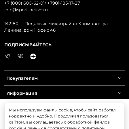
+7 (800) 600-62-01/ +7901-185-17-27
info@sport-active.ru
142180, г. Подольск, микрорайон Климовск, ул.
Ленина, дом 1, офис 46
ПОДПИСЫВАЙТЕСЬ
Покупателям
Информация
Справочник
Продолжая использовать наш сайт, вы даете согласие
Мы используем файлы cookie, чтобы сайт работал
на обработку файлов cookie, которые обеспечивают
корректно и удобно. Продолжая пользоваться
правильную работу сайта и соглашаетесь с нашей
сайтом, вы соглашаетесь с обработкой файлов
© 2025 Любое использование контента без письменного
Политикой безопасности
cookie и данных в соответствии с
политикой