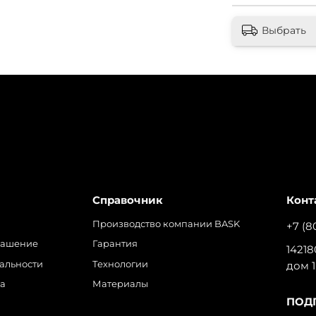
Выбрать
Справочник
Конт
Производство компании BASK
+7 (8
лашение
Гарантия
14218
альности
Технологии
дом 1
ра
Материалы
ПОД