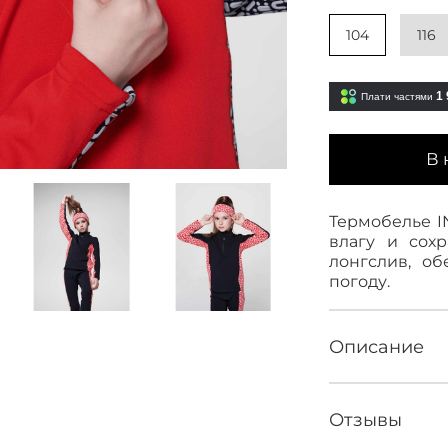
104
116
1 
Плати частями
В 
Термобелье IN
влагу и сох
лонгслив, о
погоду.
Описание
Отзывы