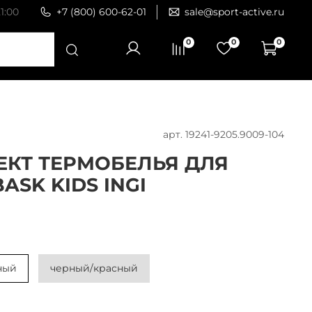
1:00
+7 (800) 600-62-01
sale@sport-active.ru
0
0
0
арт.
19241-9205.9009-104
КТ ТЕРМОБЕЛЬЯ ДЛЯ
ASK KIDS INGI
ный
черный/красный