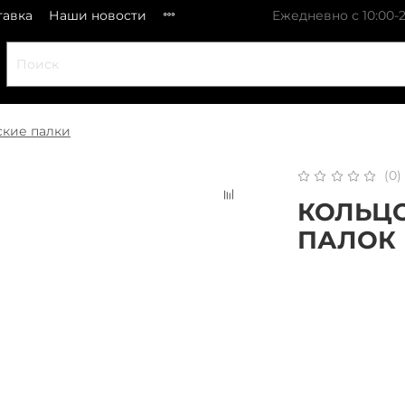
тавка
Наши новости
Ежедневно с 10:00-2
ские палки
(0)
КОЛЬЦО
ПАЛОК
x 
Плати частями
В 