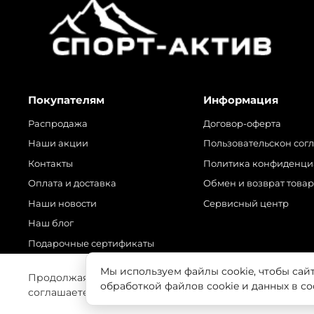
Покупателям
Информация
Распродажа
Договор-оферта
Наши акции
Пользовательскон сог
Контакты
Политика конфиденци
Оплата и доставка
Обмен и возврат това
Наши новости
Сервисный центр
Наш блог
Подарочные сертификаты
Мы используем файлы cookie, чтобы сай
Продолжая использовать наш сайт, вы даете согласие
обработкой файлов cookie и данных в с
соглашаетесь с нашей
Политикой безопасности
© 2025 Любое использование контента без письменного 