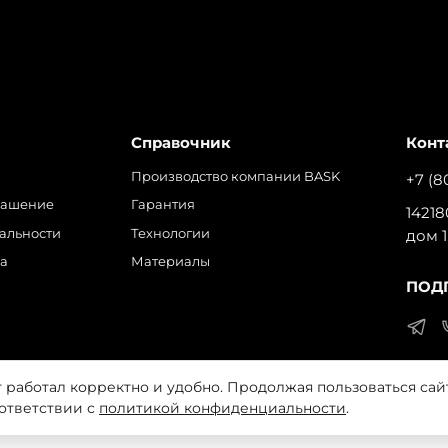
Справочник
Конт
Производство компании BASK
+7 (8
лашение
Гарантия
14218
альности
Технологии
дом 1
ра
Материалы
ПОД
т работал корректно и удобно. Продолжая пользоваться сай
 на обработку файлов cookie, которые обеспечивают прави
оответствии с
политикой конфиденциальности
.
разрешения запрещено