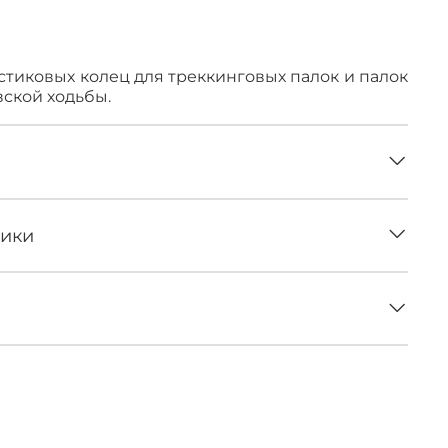
в наличии
стиковых колец для треккинговых палок и палок
вской ходьбы.
тики