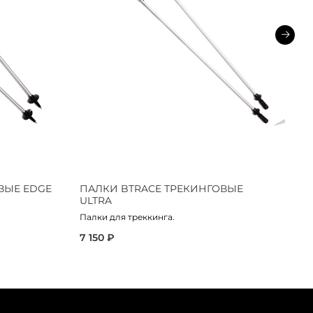
ВЫЕ EDGE
ПАЛКИ BTRACE ТРЕКИНГОВЫЕ
П
ULTRA
C
Палки для треккинга.
Тр
Ta
7 150 ₽
ту
4 