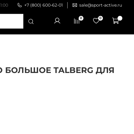
1:00
+7 (800) 600-62-01
sale@sport-active.ru
0
0
 БОЛЬШОЕ TALBERG ДЛЯ
4
корзину