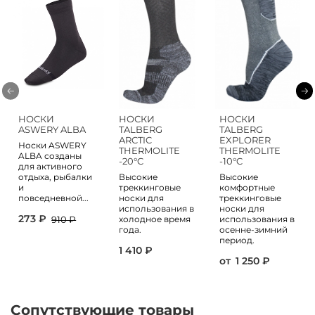
НОСКИ
НОСКИ
НОСКИ
ASWERY ALBA
TALBERG
TALBERG
ARCTIC
EXPLORER
Носки ASWERY
THERMOLITE
THERMOLITE
ALBA созданы
-20°C
-10°C
для активного
отдыха, рыбалки
Высокие
Высокие
и
треккинговые
комфортные
повседневной...
носки для
треккинговые
использования в
носки для
273 ₽
холодное время
использования в
910 ₽
года.
осенне-зимний
период.
1 410 ₽
от
1 250 ₽
Сопутствующие товары