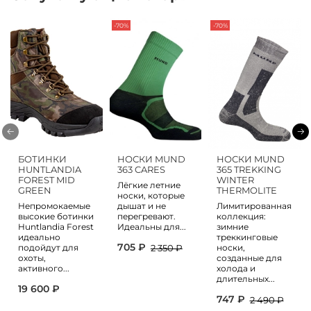
-70%
-70%
БОТИНКИ
НОСКИ MUND
НОСКИ MUND
HUNTLANDIA
363 CARES
365 TREKKING
FOREST MID
WINTER
Лёгкие летние
GREEN
THERMOLITE
носки, которые
Непромокаемые
дышат и не
Лимитированная
высокие ботинки
перегревают.
коллекция:
Huntlandia Forest
Идеальны для...
зимние
идеально
треккинговые
705 ₽
подойдут для
носки,
2 350 ₽
охоты,
созданные для
активного...
холода и
длительных...
19 600 ₽
747 ₽
2 490 ₽