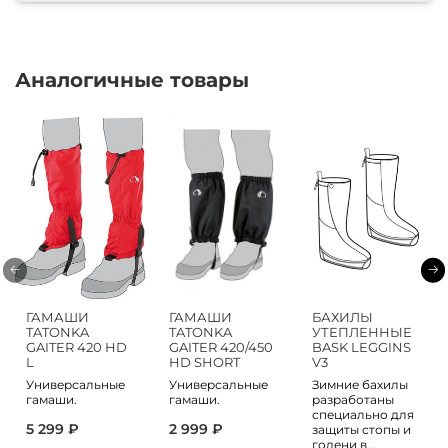
Аналогичные товары
ГАМАШИ
ГАМАШИ
БАХИЛЫ
TATONKA
TATONKA
УТЕПЛЕННЫЕ
GAITER 420 HD
GAITER 420/450
BASK LEGGINS
L
HD SHORT
V3
Универсальные
Универсальные
Зимние бахилы
гамаши.
гамаши.
разработаны
специально для
5 299 ₽
2 999 ₽
защиты стопы и
голени в...