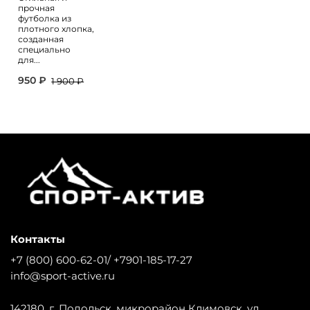
прочная
футболка из
плотного хлопка,
созданная
специально
для...
950 ₽
1 900 ₽
Контакты
+7 (800) 600-62-01/ +7901-185-17-27
info@sport-active.ru
142180, г. Подольск, микрорайон Климовск, ул.