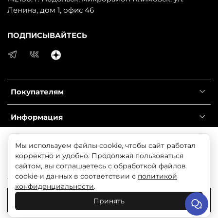
Ленина, дом 1, офис 46
ПОДПИСЫВАЙТЕСЬ
Покупателям
Информация
Справочник
Продолжая использовать наш сайт, вы даете согласие
Мы используем файлы cookie, чтобы сайт работал
на обработку файлов cookie, которые обеспечивают
корректно и удобно. Продолжая пользоваться
правильную работу сайта и соглашаетесь с нашей
сайтом, вы соглашаетесь с обработкой файлов
© 2025 Любое использование контента без письменного
Политикой безопасности
cookie и данных в соответствии с
политикой
разрешения запрещено
конфиденциальности
.
Понятно
Принять
В корзину