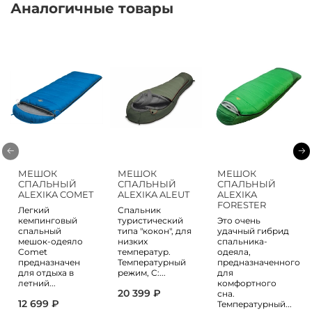
Аналогичные товары
МЕШОК
МЕШОК
МЕШОК
СПАЛЬНЫЙ
СПАЛЬНЫЙ
СПАЛЬНЫЙ
ALEXIKA COMET
ALEXIKA ALEUT
ALEXIKA
FORESTER
Легкий
Спальник
кемпинговый
туристический
Это очень
спальный
типа "кокон", для
удачный гибрид
мешок-одеяло
низких
спальника-
Comet
температур.
одеяла,
предназначен
Температурный
предназначенного
для отдыха в
режим, C:...
для
летний...
комфортного
20 399 ₽
сна.
12 699 ₽
Температурный...