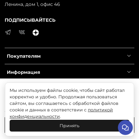
Ленина, дом 1, офис 46
ПОДПИСЫВАЙТЕСЬ
Покупателям
Информация
Справочник
Продолжая использовать наш сайт, вы даете согласие
Мы используем файлы cookie, чтобы сайт работал
на обработку файлов cookie, которые обеспечивают
корректно и удобно. Продолжая пользоваться
правильную работу сайта и соглашаетесь с нашей
сайтом, вы соглашаетесь с обработкой файлов
© 2025 Любое использование контента без письменного
Политикой безопасности
cookie и данных в соответствии с
политикой
разрешения запрещено
конфиденциальности
.
Понятно
Принять
В корзину