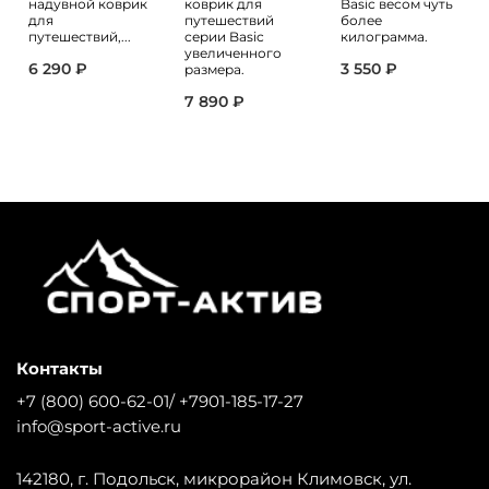
надувной коврик
коврик для
Basic весом чуть
для
путешествий
более
путешествий,...
серии Basic
килограмма.
увеличенного
6 290 ₽
3 550 ₽
размера.
7 890 ₽
Контакты
+7 (800) 600-62-01/ +7901-185-17-27
info@sport-active.ru
142180, г. Подольск, микрорайон Климовск, ул.