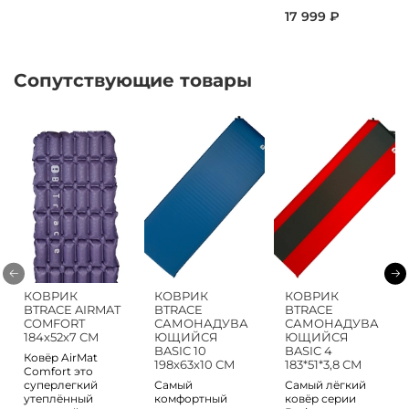
17 999 ₽
Сопутствующие товары
КОВРИК
КОВРИК
КОВРИК
BTRACE AIRMAT
BTRACE
BTRACE
COMFORT
САМОНАДУВА
САМОНАДУВА
184х52х7 СМ
ЮЩИЙСЯ
ЮЩИЙСЯ
BASIC 10
BASIC 4
Ковёр AirMat
198х63х10 СМ
183*51*3,8 СМ
Comfort это
суперлегкий
Самый
Самый лёгкий
утеплённый
комфортный
ковёр серии