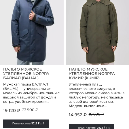
ПАЛЬТО МУЖСКОЕ
ПАЛЬТО МУЖСКОЕ
УТЕПЛЕННОЕ NORPPA
УТЕПЛЕННОЕ NORPPA
БАЛИАЛ (BALIAL)
КУМИР (KUMIR)
Мужская парка БАЛИАЛ
Утепленный плащ
(BALIAL) — универсальная
классического силуэта, в
модель из мембранной ткани с
котором можно смело выйти в
высокой защитой от дождя и
любую непогоду, не опасаясь
ветра, удобным кроем и...
за свой деловой костюм.
Модель выполнена...
23 900 ₽
19 120 ₽
18 690 ₽
14 952 ₽
Плати частями
5019 ₽
x 4
Плати частями
3924 ₽
x 4