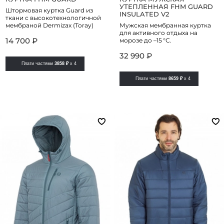
УТЕПЛЕННАЯ FHM GUARD
Штормовая куртка Guard из
INSULATED V2
ткани с высокотехнологичной
мембраной Dermizax (Toray)
Мужская мембранная куртка
для активного отдыха на
14 700 ₽
морозе до –15 °С.
32 990 ₽
Плати частями
3858 ₽
x 4
Плати частями
8659 ₽
x 4