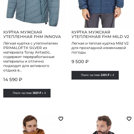
КУРТКА МУЖСКАЯ
КУРТКА МУЖСКАЯ
УТЕПЛЕННАЯ FHM INNOVA
УТЕПЛЕННАЯ FHM MILD V2
Лёгкая куртка с утеплителем
Легкая и теплая куртка Mild V2
PRIMALOFT® SILVER из
для прохладной изменчивой
материала Toray Airtastic,
погоды.
содержит переработанные
9 500 ₽
материалы и отлично
подходит для активного
отдыха в...
Плати частями
2493 ₽
x 4
14 590 ₽
Плати частями
3829 ₽
x 4