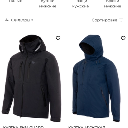
Пальто
Куртки
Плащи
Брюки
мужские
мужские
мужские
Фильтры
Сортировка
КУРТКА FHM GUARD
КУРТКА МУЖСКАЯ