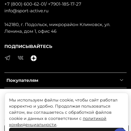
+7 (800) 600-62-01/ +7901-185-17-27
info@sport-active.ru
142180, г. Подольск, микрорайон Климовск, ул.
Ленина, дом 1, офис 46
ПОДПИСЫВАЙТЕСЬ
Покупателям
Информация
Продолжая использовать наш сайт, вы даете согласие
Мы используем файлы cookie, чтобы сайт работал
на обработку файлов cookie, которые обеспечивают
корректно и удобно. Продолжая пользоваться
Справочник
правильную работу сайта и соглашаетесь с нашей
сайтом, вы соглашаетесь с обработкой файлов
Политикой безопасности
cookie и данных в соответствии с
политикой
конфиденциальности
.
© 2025 Любое использование контента без письменного