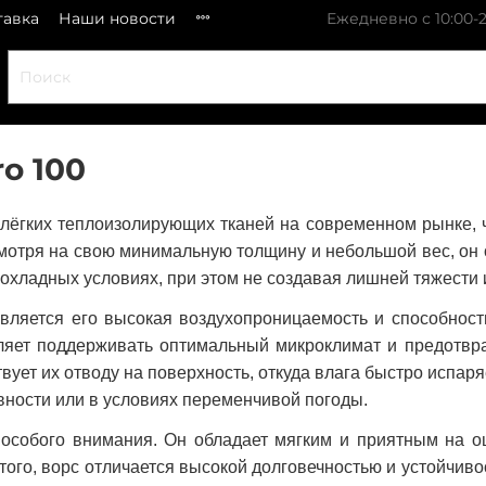
тавка
Наши новости
Ежедневно с 10:00-2
o 100
лёгких теплоизолирующих тканей на современном рынке, ч
смотря на свою минимальную толщину и небольшой вес, о
охладных условиях, при этом не создавая лишней тяжести 
вляется его высокая воздухопроницаемость и способность
ляет поддерживать оптимальный микроклимат и предотвр
ствует их отводу на поверхность, откуда влага быстро испа
вности или в условиях переменчивой погоды.
особого внимания. Он обладает мягким и приятным на о
ого, ворс отличается высокой долговечностью и устойчив