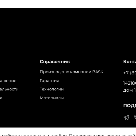
Справочник
Конт
Производство компании BASK
+7 (8
лашение
Гарантия
14218
альности
Технологии
дом 1
ра
Материалы
ПОД
т работал корректно и удобно. Продолжая пользоваться сай