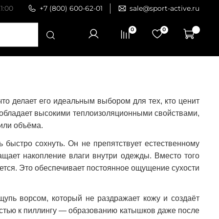
1:00
+7 (800) 600-62-01
sale@sport-active.ru
0
0
то делает его идеальным выбором для тех, кто ценит
н обладает высокими теплоизоляционными свойствами,
или объёма.
 быстро сохнуть. Он не препятствует естественному
ащает накопление влаги внутри одежды. Вместо того
ряется. Это обеспечивает постоянное ощущение сухости
щупь ворсом, который не раздражает кожу и создаёт
остью к пиллингу — образованию катышков даже после