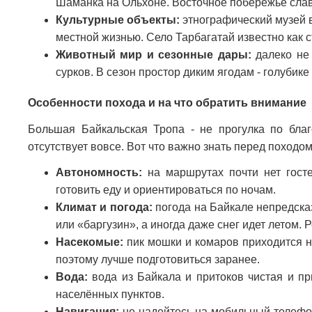
Шаманка на Ольхоне. Восточное побережье сла
Культурные объекты:
этнографический музей в
местной жизнью. Село Тарбагатай известно как с
Животный мир и сезонные дары:
далеко не 
сурков. В сезон простор диким ягодам - голубике
Особенности похода и на что обратить внимание
Большая Байкальская Тропа - не прогулка по бла
отсутствует вовсе. Вот что важно знать перед походом
Автономность:
на маршрутах почти нет госте
готовить еду и ориентироваться по ночам.
Климат и погода:
погода на Байкале непредска
или «баргузин», а иногда даже снег идет летом.
Насекомые:
пик мошки и комаров приходится на
поэтому лучше подготовиться заранее.
Вода:
вода из Байкала и притоков чистая и пр
населённых пунктов.
Навигация:
не надейтесь на мобильный телефон