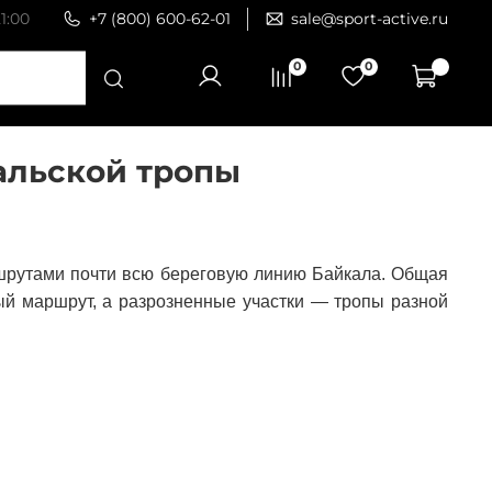
1:00
+7 (800) 600-62-01
sale@sport-active.ru
0
0
альской тропы
ршрутами почти всю береговую линию Байкала. Общая
ный маршрут, а разрозненные участки — тропы разной