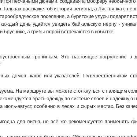
вится песчаными дюнами, создавая атмосферу необычного
 Тальцах расскажет об истории региона, а Листвянка с нер
тарообрядческое поселение, а бурятские улусы подарят вст
каждый день удаётся увидеть байкальскую нерпу - уникал
 и бруснике, а грибы порой встречаются в избытке.
гоустроенным тропинкам. Это настоящее погружение в д
:
вых домов, кафе или указателей. Путешественникам сто
зуема. На маршруте вы можете столкнуться с палящим со
 Рекомендуется брать одежду по системе слоёв и надёжную 
 июль-август, особенно в лесах и сырых местах. Без качес
игодна для питья, но всё же рекомендуется применять фи
 - связи может не быть вовсе. Обязательно загрузите офл