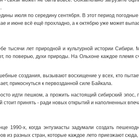
.
едины июля по середину сентября. В этот период погодные
мае и июне всё ещё прохладно, а к октябрю уже может выпас
бе тысячи лет природной и культурной истории Сибири.
ают, по поверью, духи природы. На Ольхоне каждое племя с
ебные создания, вызывают восхищение у всех, кто пытае
пает, прикоснуться к первозданной силе Байкала.
сто идти пешком, а прожить настоящий сибирский эпос, 
й стоит принять - ради новых открытий и наполненных впе
це 1990-х, когда энтузиасты задумали создать пешеход
в из разных стран, которые каждое лето приезжают сюда, 