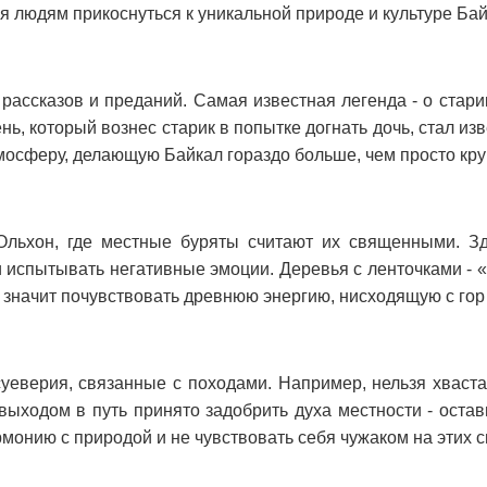
 людям прикоснуться к уникальной природе и культуре Бай
 рассказов и преданий. Самая известная легенда - о стари
нь, который вознес старик в попытке догнать дочь, стал и
тмосферу, делающую Байкал гораздо больше, чем просто к
льхон, где местные буряты считают их священными. Зде
и испытывать негативные эмоции. Деревья с ленточками - «
- значит почувствовать древнюю энергию, нисходящую с гор
уеверия, связанные с походами. Например, нельзя хваста
ыходом в путь принято задобрить духа местности - остав
монию с природой и не чувствовать себя чужаком на этих 