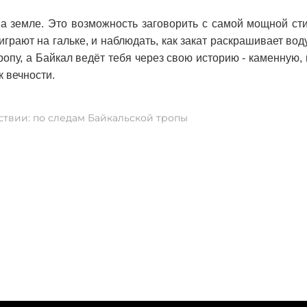
а земле. Это возможность заговорить с самой мощной ст
 играют на гальке, и наблюдать, как закат раскрашивает вод
пу, а Байкал ведёт тебя через свою историю - каменную, 
к вечности.
твии: по следам Байкальской тропы