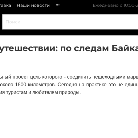
тавка
Наши новости
Ежедневно с 10:00-2
утешествии: по следам Байк
ьный проект, цель которого - соединить пешеходными ма
 около 1800 километров. Сегодня на практике это не еди
ния туристам и любителям природы.