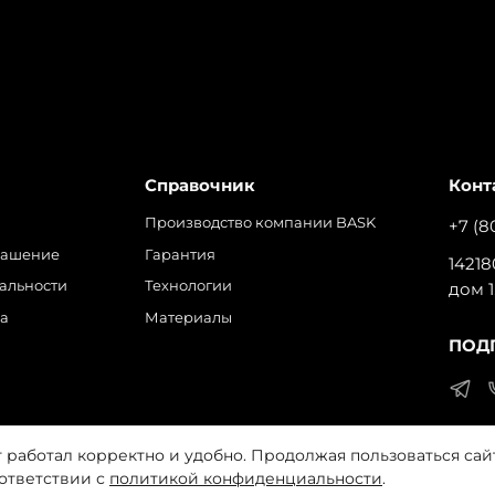
Справочник
Конт
Производство компании BASK
+7 (8
лашение
Гарантия
14218
альности
Технологии
дом 1
ра
Материалы
ПОД
т работал корректно и удобно. Продолжая пользоваться сай
 на обработку файлов cookie, которые обеспечивают прави
оответствии с
политикой конфиденциальности
.
разрешения запрещено