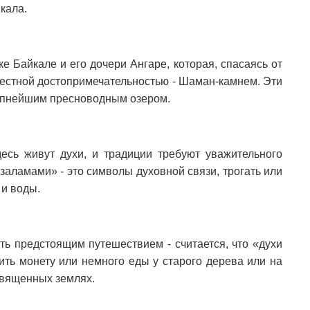
кала.
ке Байкале и его дочери Ангаре, которая, спасаясь от
звестной достопримечательностью - Шаман-камнем. Эти
рупнейшим пресноводным озером.
сь живут духи, и традиции требуют уважительного
заламами» - это символы духовной связи, трогать или
 и воды.
ть предстоящим путешествием - считается, что «духи
ить монету или немного еды у старого дерева или на
священных землях.