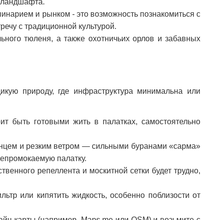
 ландшафта.
пинарием и рынком - это возможность познакомиться с
речу с традиционной культурой.
ьного тюленя, а также охотничьих орлов и забавных
икую природу, где инфраструктура минимальна или
ит быть готовыми жить в палатках, самостоятельно
лнцем и резким ветром — сильными буранами «сарма»
непромокаемую палатку.
твенного репеллента и москитной сетки будет трудно,
льтр или кипятить жидкость, особенно поблизости от
айн-карты (например, Maps.me или OSM) и возьмите с