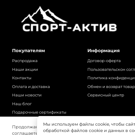
Покупателям
Информация
Распродажа
Договор-оферта
Наши акции
Пользовательскон сог
Контакты
Политика конфиденци
Оплата и доставка
Обмен и возврат това
Наши новости
Сервисный центр
Наш блог
Подарочные сертификаты
Мы используем файлы cookie, чтобы сай
Продолжая использовать наш сайт, вы даете согласие
обработкой файлов cookie и данных в с
соглашаетесь с нашей
Политикой безопасности
© 2025 Любое использование контента без письменного 