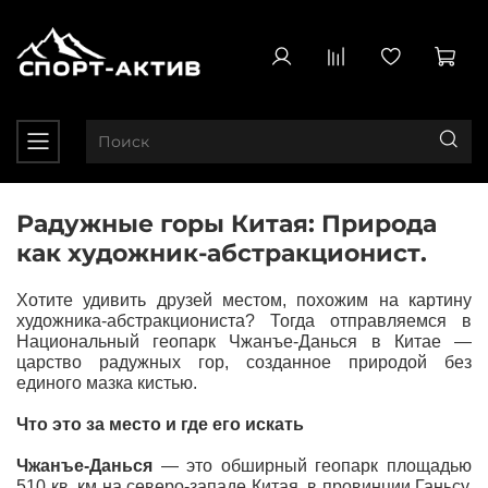
Радужные горы Китая: Природа
как художник-абстракционист.
Хотите удивить друзей местом, похожим на картину
художника-абстракциониста? Тогда отправляемся в
Национальный геопарк Чжанъе-Данься в Китае —
царство радужных гор, созданное природой без
единого мазка кистью.
Что это за место и где его искать
Чжанъе-Данься
— это обширный геопарк площадью
510 кв. км на северо-западе Китая, в провинции Ганьсу.