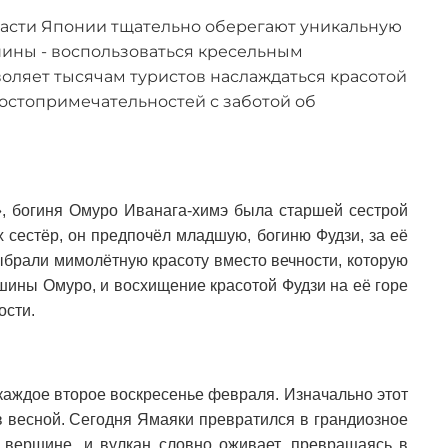
ласти Японии тщательно оберегают уникальную
шины - воспользоваться кресельным
воляет тысячам туристов наслаждаться красотой
 достопримечательностей с заботой об
и», богиня Омуро Иванага-химэ была старшей сестрой
х сестёр, он предпочёл младшую, богиню Фудзи, за её
выбрали мимолётную красоту вместо вечности, которую
ршины Омуро, и восхищение красотой Фудзи на её горе
ости.
каждое второе воскресенье февраля. Изначально этот
ов весной. Сегодня Ямаяки превратился в грандиозное
 вершине, и вулкан словно оживает, превращаясь в