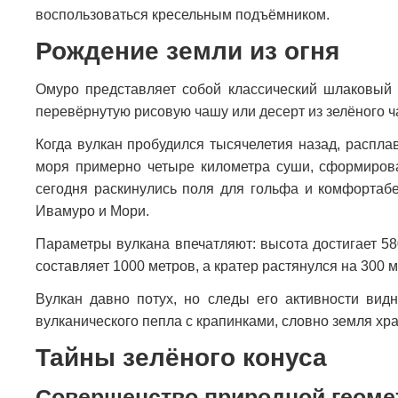
воспользоваться кресельным подъёмником.
Рождение земли из огня
Омуро представляет собой классический шлаковый 
перевёрнутую рисовую чашу или десерт из зелёного ча
Когда вулкан пробудился тысячелетия назад, распла
моря примерно четыре километра суши, сформирова
сегодня раскинулись поля для гольфа и комфортаб
Ивамуро и Мори.
Параметры вулкана впечатляют: высота достигает 58
составляет 1000 метров, а кратер растянулся на 300 
Вулкан давно потух, но следы его активности вид
вулканического пепла с крапинками, словно земля хр
Тайны зелёного конуса
Совершенство природной геоме