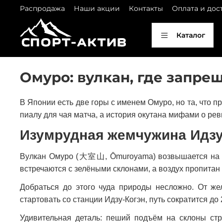
Распродажа
Наши акции
Контакты
Оплата и дос
Каталог
Омуро: вулкан, где запре
В Японии есть две горы с именем Омуро, но та, что п
пиалу для чая матча, а история окутана мифами о ре
Изумрудная жемчужина Идз
Вулкан Омуро (大室山, Ōmuroyama) возвышается на вос
встречаются с зелёными склонами, а воздух пропитан
Добраться до этого чуда природы несложно. От же
стартовать со станции Идзу-Когэн, путь сократится д
Удивительная деталь: пеший подъём на склоны стр