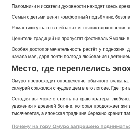
Паломники и искатели духовности находят здесь древ
Семьи с детьми ценят комфортный подъёмник, безопас
Романтики узнают в пейзажах источник вдохновения д
Ценители традиций не пропустят фестиваль Ямаяки в
Особая достопримечательность растёт у подножия: дз
начала мая, даря почти полгода любования цветением
Место, где переплелись эпо
Омуро превосходит определение обычного вулкана. 
самурай сражался с чудовищем в его логове. Где три 
Сегодня вы можете стоять на краю кратера, любуясь
уважения к древней богине, которая продолжает жит
тысячелетия, а японская традиция бережно хранит па
Почему на гору Омуро запрещено поднимать