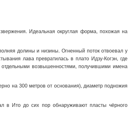
извержения. Идеальная округлая форма, похожая на
аполняя долины и низины. Огненный поток отвоевал у
ывания лава превратилась в плато Идзу-Когэн, где
ли отдельными возвышенностями, получившими имена
ерно на 300 метров от основания), диаметр подножия
кал в Ито до сих пор обнаруживают пласты чёрного