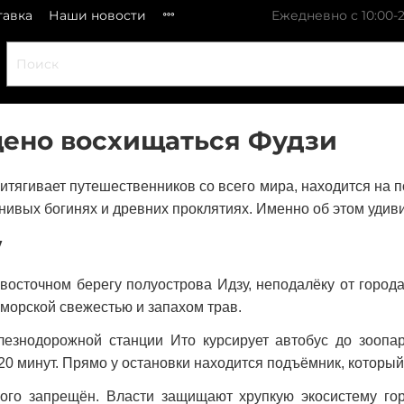
тавка
Наши новости
Ежедневно с 10:00-2
щено восхищаться Фудзи
ритягивает путешественников со всего мира, находится на
внивых богинях и древних проклятиях. Именно об этом удив
у
точном берегу полуострова Идзу, неподалёку от города
 морской свежестью и запахом трав.
лезнодорожной станции Ито курсирует автобус до зоопар
о 20 минут. Прямо у остановки находится подъёмник, который
ого запрещён. Власти защищают хрупкую экосистему го