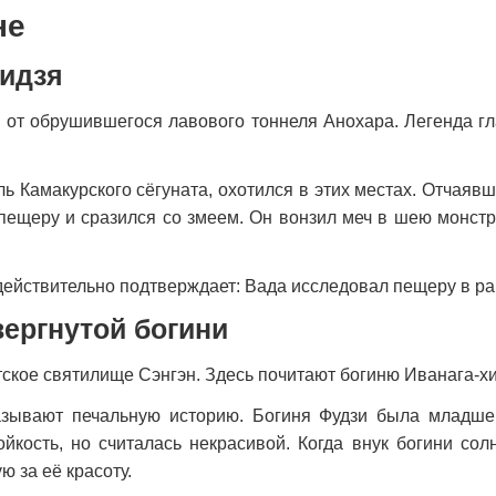
не
аидзя
от обрушившегося лавового тоннеля Анохара. Легенда гла
ь Камакурского сёгуната, охотился в этих местах. Отчаяв
пещеру и сразился со змеем. Он вонзил меч в шею монстр
действительно подтверждает: Вада исследовал пещеру в ра
вергнутой богини
ское святилище Сэнгэн. Здесь почитают богиню Иванага-хи
зывают печальную историю. Богиня Фудзи была младшей
ойкость, но считалась некрасивой. Когда внук богини со
 за её красоту.