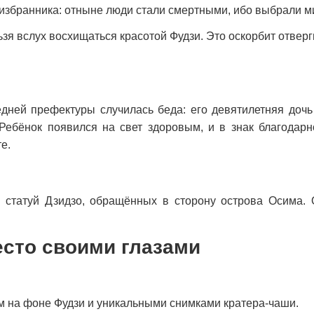
 избранника: отныне люди стали смертными, ибо выбрали м
зя вслух восхищаться красотой Фудзи. Это оскорбит отвер
седней префектуры случилась беда: его девятилетняя доч
Ребёнок появился на свет здоровым, и в знак благодарн
е.
 статуй Дзидзо, обращённых в сторону острова Осима.
есто своими глазами
 на фоне Фудзи и уникальными снимками кратера-чаши.