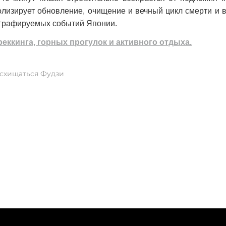
изирует обновление, очищение и вечный цикл смерти и 
ографируемых событий Японии.
еккинга, горных прогулок и активного отдыха.
осхищаться Фудзи