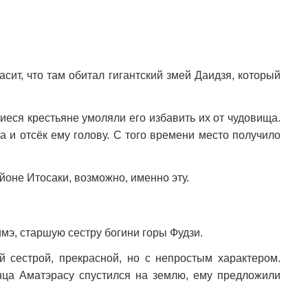
сит, что там обитал гигантский змей Даидзя, который
шиеся крестьяне умоляли его избавить их от чудовища.
а и отсёк ему голову. С того времени место получило
йоне Итосаки, возможно, именно эту.
мэ, старшую сестру богини горы Фудзи.
 сестрой, прекрасной, но с непростым характером.
лнца Аматэрасу спустился на землю, ему предложили