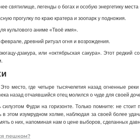
нее святилище, легенды о богах и особую энергетику места
ную прогулку по краю кратера и зоопарк у подножия.
ля культового аниме «Твоё имя».
 феврале, древний ритуал огня и возрождения.
югацу-дзакура, или «октябрьская сакура». Этот редкий с
.
хи
Это место, где четыре тысячелетия назад огненные реки
века назад отчаявшийся отец молился о чуде для своей доч
 силуэтом Фудзи на горизонте. Только помните: не стоит 
ь в этом изумрудном холме, наблюдая за своей более уда
мять о них, напоминая нам о цене выборов, сделанных дав
ся пешком?