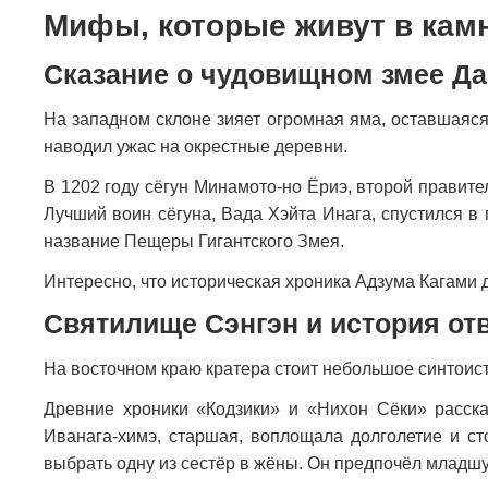
Мифы, которые живут в кам
Сказание о чудовищном змее Д
На западном склоне зияет огромная яма, оставшаяся 
наводил ужас на окрестные деревни.
В 1202 году сёгун Минамото-но Ёриэ, второй правител
Лучший воин сёгуна, Вада Хэйта Инага, спустился в 
название Пещеры Гигантского Змея.
Интересно, что историческая хроника Адзума Кагами 
Святилище Сэнгэн и история от
На восточном краю кратера стоит небольшое синтоист
Древние хроники «Кодзики» и «Нихон Сёки» расска
Иванага-химэ, старшая, воплощала долголетие и ст
выбрать одну из сестёр в жёны. Он предпочёл младшую