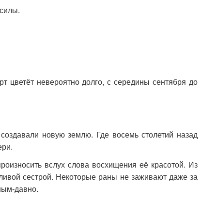
 силы.
орт цветёт невероятно долго, с середины сентября до
 создавали новую землю. Где восемь столетий назад
ери.
произносить вслух слова восхищения её красотой. Из
чливой сестрой. Некоторые раны не заживают даже за
ным-давно.