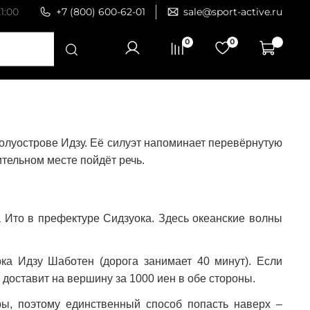
1:00
+7 (800) 600-62-01
sale@sport-active.ru
0
0
 полуострове Идзу. Её силуэт напоминает перевёрнутую
ительном месте пойдёт речь.
 Ито в префектуре Сидзуока. Здесь океанские волны
ка Идзу Шаботен (дорога занимает 40 минут). Если
 доставит на вершину за 1000 иен в обе стороны.
ры, поэтому единственный способ попасть наверх –