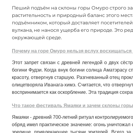
Пеший подъём на склоны горы Омуро строго за
растительность и природный баланс этого мес
подъёмником, который доставляет посетителей 
вулкана, не нанося ущерба его природе. Это ре
окружающей среде.
Почему на горе Омуро нельзя вслух восхищаться
Этот запрет связан с древней легендой о двух сёст
богини Фудзи. Когда внук богини солнца Аматэрасу с
красоту, отвергнув старшую. Разгневанный отец прок
олицетворяла Иванага-химэ. Считается, что отвергну
воспринимается как оскорбление. Эта традиция сохра
Что такое фестиваль Ямаяки и зачем склоны гор
Ямаяки - древний 700-летний ритуал контролируемог
обряд имел практическое значение: огонь уничтожал 
зрелище, привлекающее тысячи зрителей. Всего за