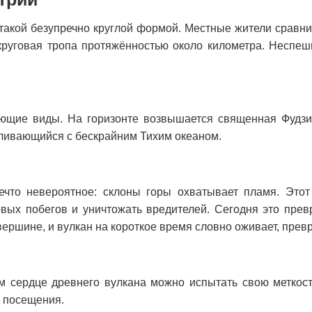
акой безупречно круглой формой. Местные жители сравнив
руговая тропа протяжённостью около километра. Неспешн
ющие виды. На горизонте возвышается священная Фудзи,
 сливающийся с бескрайним Тихим океаном.
что невероятное: склоны горы охватывает пламя. Этот 
овых побегов и уничтожать вредителей. Сегодня это прев
 вершине, и вулкан на короткое время словно оживает, пре
м сердце древнего вулкана можно испытать свою меткость
ь посещения.