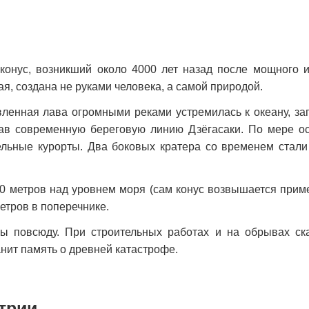
конус, возникший около 4000 лет назад после мощного 
я, создана не руками человека, а самой природой.
вленная лава огромными реками устремилась к океану, з
в современную береговую линию Дзёгасаки. По мере ост
ельные курорты. Два боковых кратера со временем ста
0 метров над уровнем моря (сам конус возвышается прим
метров в поперечнике.
ны повсюду. При строительных работах и на обрывах с
анит память о древней катастрофе.
трии