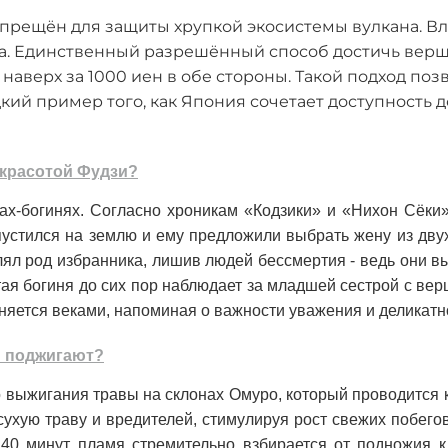
прещён для защиты хрупкой экосистемы вулкана. В
та. Единственный разрешённый способ достичь вер
наверх за 1000 иен в обе стороны. Такой подход поз
дкий пример того, как Япония сочетает доступность
 красотой Фудзи?
рах-богинях. Согласно хроникам «Кодзики» и «Нихон Сёк
пустился на землю и ему предложили выбрать жену из дву
лял род избранника, лишив людей бессмертия - ведь они 
тая богиня до сих пор наблюдает за младшей сестрой с ве
няется веками, напоминая о важности уважения и деликатн
ы поджигают?
о выжигания травы на склонах Омуро, который проводится 
сухую траву и вредителей, стимулируя рост свежих побег
 40 минут пламя стремительно взбирается от подножия к