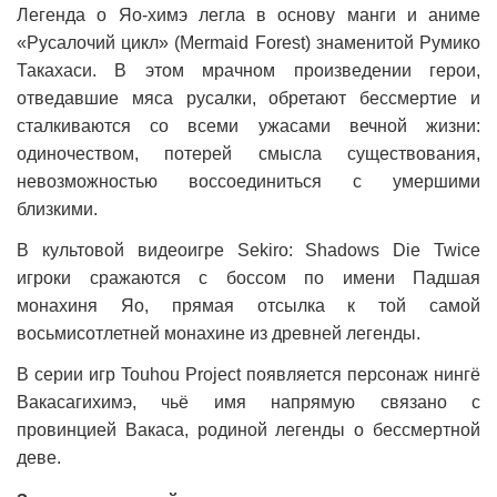
Легенда о Яо-химэ легла в основу манги и аниме
«Русалочий цикл» (Mermaid Forest) знаменитой Румико
Такахаси. В этом мрачном произведении герои,
отведавшие мяса русалки, обретают бессмертие и
сталкиваются со всеми ужасами вечной жизни:
одиночеством, потерей смысла существования,
невозможностью воссоединиться с умершими
близкими.
В культовой видеоигре Sekiro: Shadows Die Twice
игроки сражаются с боссом по имени Падшая
монахиня Яо, прямая отсылка к той самой
восьмисотлетней монахине из древней легенды.
В серии игр Touhou Project появляется персонаж нингё
Вакасагихимэ, чьё имя напрямую связано с
провинцией Вакаса, родиной легенды о бессмертной
деве.