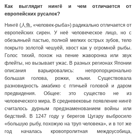
Как выглядит нингё и чем отличается от
европейских русалок?
Нингё (人魚, «человек-рыба») радикально отличается от
европейских сирен. У неё человеческое лицо, но с
обезьяньей пастью, полной мелких острых зубов, тело
покрыто золотой чешуёй, хвост как у огромной рыбы.
Голос тихий, похож на пение жаворонка или звук
флейты, но вызывает ужас. В разных регионах Японии
описания варьировались: непропорционально
большая голова, рожки, клыки. Существовала
разновидность амабико с птичьей головой и даром
предвидения. Общее: это существо не из
человеческого мира. В средневековье появление нингё
считалось дурным предзнаменованием войны или
бедствий. В 1247 году у берегов Цугару выбросило
«большую рыбу, похожую на труп человека», и в тот же
год началась кровопролитная междоусобица,