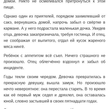
домой. Никто не осмеливался притронуться к этой
пище.
Однако один из приятелей, порядком захмелевший от
сакэ, вернувшись домой, напрочь забыл о свёртке в
кармане. А у него подрастала маленькая дочка. Увидев
отца, девочка закапризничала, требуя гостинца. И отец,
не соображая от выпитого, отдал ей кусок жареного
мяса нингё.
Ребёнок с аппетитом всё съел. Ничего страшного не
произошло. Отец облегчённо вздохнул и забыл об
инциденте.
Годы текли своим чередом. Девочка превратилась в
прекрасную девушку, вышла замуж. Но произошло
нечто невероятное: она перестала стареть. В то время
как её первый муж седел и дряхлел, она оставалась
юной, словно застывшей в своих пятнадцати годах.