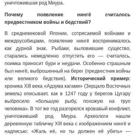
уничтожившая род Миура.
Почему появление нингё считалось
предвестником войны и бедствий?
В средневековой Японии, сотрясаемой войнами и
междоусобицами, появление нингё воспринималось
как дурной знак. Рыбаки, выловившие существо,
старались немедленно отпустить его — считалось,
поимка приносит бури и неудачи. Особенно страшным
был нингё, выброшенный на берег (предвестник войны
или великого бедствия).
Исторический пример:
хроника XIII века «Адзума кагами» (Зерцало Восточных
земель) описывает, как в 1247 году у берегов Цугару
выбросило «большую рыбу, похожую на труп
человека». В тот же год разгорелся кровавый конфликт,
уничтоживший род Миура. Археологи нашли
деревянную табличку XIII века с изображением нингё и
надписью: «Жаль её, но ты должен её убить» —