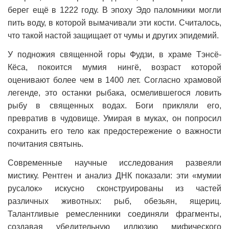
берег ещё в 1222 году. В эпоху Эдо паломники могли
пить воду, в которой вымачивали эти кости. Считалось,
что такой настой защищает от чумы и других эпидемий.
У подножия священной горы Фудзи, в храме Тэнсё-
Кёса, покоится мумия нингё, возраст которой
оценивают более чем в 1400 лет. Согласно храмовой
легенде, это останки рыбака, осмелившегося ловить
рыбу в священных водах. Боги прикляли его,
превратив в чудовище. Умирая в муках, он попросил
сохранить его тело как предостережение о важности
почитания святынь.
Современные научные исследования развеяли
мистику. Рентген и анализ ДНК показали: эти «мумии
русалок» искусно сконструированы из частей
различных животных: рыб, обезьян, ящериц.
Талантливые ремесленники соединяли фрагменты,
создавая убедительную иллюзию мифического