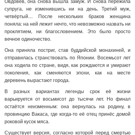
Овдовев, она снова вышла замуж. И снова пережила
супруга, не изменившись ни на день. Третий муж,
четвёртый… После нескольких браков женщина
поняла: на ней лежит нечто, что невозможно назвать ни
проклятием, ни благословением. Это было просто
вечное одиночество.
Она приняла постриг, став буддийской монахиней, и
отправилась странствовать по Японии. Восемьсот лет
она ходила по стране, видя, как рождаются и умирают
поколения, как сменяются эпохи, как на месте
деревень вырастают города.
В разных вариантах легенды срок её жизни
варьируется от восьмисот до тысячи лет. Но финал
остаётся неизменным: она вернулась на родину, в
провинцию Вакаса, где когда-то её отец принёс домой
роковой кусок мяса.
Существует версия, согласно которой перед смертью