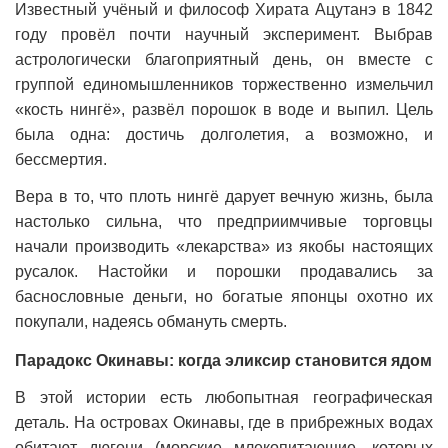
Известный учёный и философ Хирата Ацутанэ в 1842
году провёл почти научный эксперимент. Выбрав
астрологически благоприятный день, он вместе с
группой единомышленников торжественно измельчил
«кость нингё», развёл порошок в воде и выпил. Цель
была одна: достичь долголетия, а возможно, и
бессмертия.
Вера в то, что плоть нингё дарует вечную жизнь, была
настолько сильна, что предприимчивые торговцы
начали производить «лекарства» из якобы настоящих
русалок. Настойки и порошки продавались за
баснословные деньги, но богатые японцы охотно их
покупали, надеясь обмануть смерть.
Парадокс Окинавы: когда эликсир становится ядом
В этой истории есть любопытная географическая
деталь. На островах Окинавы, где в прибрежных водах
обитают дюгони (морские млекопитающие, которых