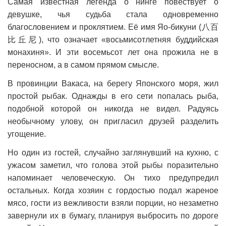
Самая известная легенда о нингё повествует о
девушке, чья судьба стала одновременно
благословением и проклятием. Её имя Яо-бикуни (八百
比丘尼), что означает «восьмисотлетняя буддийская
монахиня». И эти восемьсот лет она прожила не в
переносном, а в самом прямом смысле.
В провинции Вакаса, на берегу Японского моря, жил
простой рыбак. Однажды в его сети попалась рыба,
подобной которой он никогда не видел. Радуясь
необычному улову, он пригласил друзей разделить
угощение.
Но один из гостей, случайно заглянувший на кухню, с
ужасом заметил, что голова этой рыбы поразительно
напоминает человеческую. Он тихо предупредил
остальных. Когда хозяин с гордостью подал жареное
мясо, гости из вежливости взяли порции, но незаметно
завернули их в бумагу, планируя выбросить по дороге