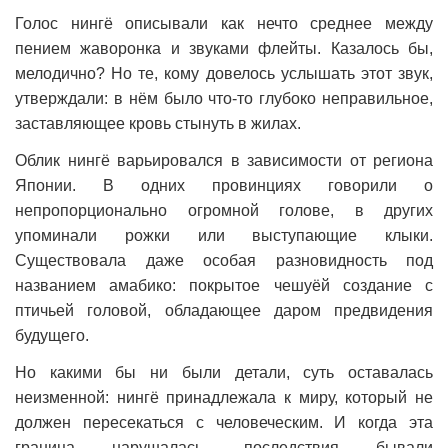
Голос нингё описывали как нечто среднее между
пением жаворонка и звуками флейты. Казалось бы,
мелодично? Но те, кому довелось услышать этот звук,
утверждали: в нём было что-то глубоко неправильное,
заставляющее кровь стынуть в жилах.
Облик нингё варьировался в зависимости от региона
Японии. В одних провинциях говорили о
непропорционально огромной голове, в других
упоминали рожки или выступающие клыки.
Существовала даже особая разновидность под
названием амабико: покрытое чешуёй создание с
птичьей головой, обладающее даром предвидения
будущего.
Но какими бы ни были детали, суть оставалась
неизменной: нингё принадлежала к миру, который не
должен пересекаться с человеческим. И когда эта
граница нарушалась, последствия бывали