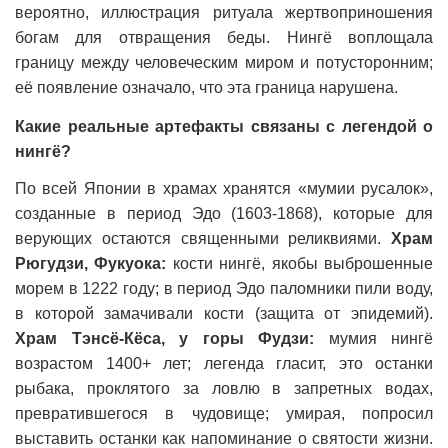
вероятно, иллюстрация ритуала жертвоприношения
богам для отвращения беды. Нингё воплощала
границу между человеческим миром и потусторонним;
её появление означало, что эта граница нарушена.
Какие реальные артефакты связаны с легендой о
нингё?
По всей Японии в храмах хранятся «мумии русалок»,
созданные в период Эдо (1603-1868), которые для
верующих остаются священными реликвиями.
Храм
Рюгудзи, Фукуока:
кости нингё, якобы выброшенные
морем в 1222 году; в период Эдо паломники пили воду,
в которой замачивали кости (защита от эпидемий).
Храм Тэнсё-Кёса, у горы Фудзи:
мумия нингё
возрастом 1400+ лет; легенда гласит, это останки
рыбака, проклятого за ловлю в запретных водах,
превратившегося в чудовище; умирая, попросил
выставить останки как напоминание о святости жизни.