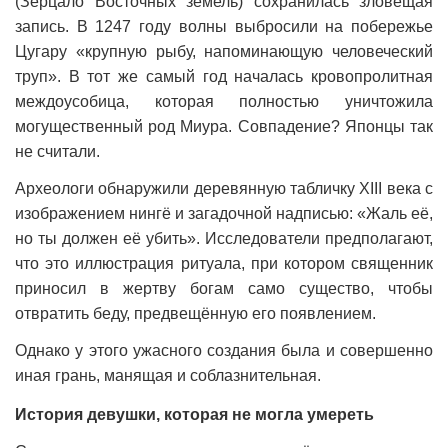
(Зерцало Восточных земель) сохранилась зловещая
запись. В 1247 году волны выбросили на побережье
Цугару «крупную рыбу, напоминающую человеческий
труп». В тот же самый год началась кровопролитная
междоусобица, которая полностью уничтожила
могущественный род Миура. Совпадение? Японцы так
не считали.
Археологи обнаружили деревянную табличку XIII века с
изображением нингё и загадочной надписью: «Жаль её,
но ты должен её убить». Исследователи предполагают,
что это иллюстрация ритуала, при котором священник
приносил в жертву богам само существо, чтобы
отвратить беду, предвещённую его появлением.
Однако у этого ужасного создания была и совершенно
иная грань, манящая и соблазнительная.
История девушки, которая не могла умереть