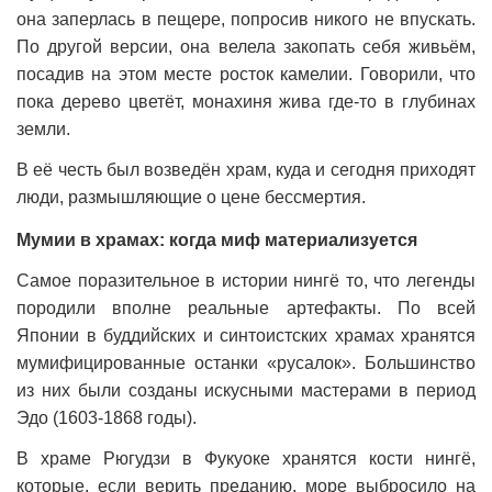
она заперлась в пещере, попросив никого не впускать.
По другой версии, она велела закопать себя живьём,
посадив на этом месте росток камелии. Говорили, что
пока дерево цветёт, монахиня жива где-то в глубинах
земли.
В её честь был возведён храм, куда и сегодня приходят
люди, размышляющие о цене бессмертия.
Мумии в храмах: когда миф материализуется
Самое поразительное в истории нингё то, что легенды
породили вполне реальные артефакты. По всей
Японии в буддийских и синтоистских храмах хранятся
мумифицированные останки «русалок». Большинство
из них были созданы искусными мастерами в период
Эдо (1603-1868 годы).
В храме Рюгудзи в Фукуоке хранятся кости нингё,
которые, если верить преданию, море выбросило на