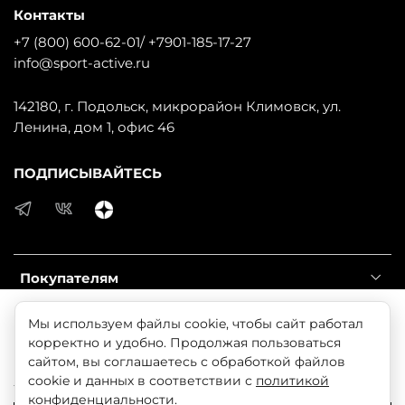
Контакты
+7 (800) 600-62-01/ +7901-185-17-27
info@sport-active.ru
142180, г. Подольск, микрорайон Климовск, ул.
Ленина, дом 1, офис 46
ПОДПИСЫВАЙТЕСЬ
Покупателям
Продолжая использовать наш сайт, вы даете согласие
Мы используем файлы cookie, чтобы сайт работал
Информация
на обработку файлов cookie, которые обеспечивают
корректно и удобно. Продолжая пользоваться
правильную работу сайта и соглашаетесь с нашей
сайтом, вы соглашаетесь с обработкой файлов
Справочник
Политикой безопасности
cookie и данных в соответствии с
политикой
конфиденциальности
.